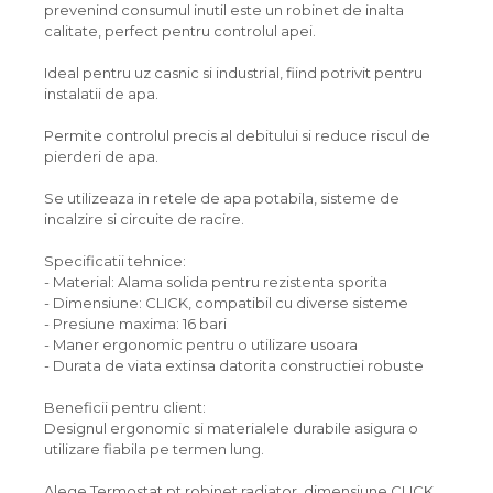
prevenind consumul inutil este un robinet de inalta
calitate, perfect pentru controlul apei.
Ideal pentru uz casnic si industrial, fiind potrivit pentru
instalatii de apa.
Permite controlul precis al debitului si reduce riscul de
pierderi de apa.
Se utilizeaza in retele de apa potabila, sisteme de
incalzire si circuite de racire.
Specificatii tehnice:
- Material: Alama solida pentru rezistenta sporita
- Dimensiune: CLICK, compatibil cu diverse sisteme
- Presiune maxima: 16 bari
- Maner ergonomic pentru o utilizare usoara
- Durata de viata extinsa datorita constructiei robuste
Beneficii pentru client:
Designul ergonomic si materialele durabile asigura o
utilizare fiabila pe termen lung.
Alege Termostat pt robinet radiator, dimensiune CLICK,