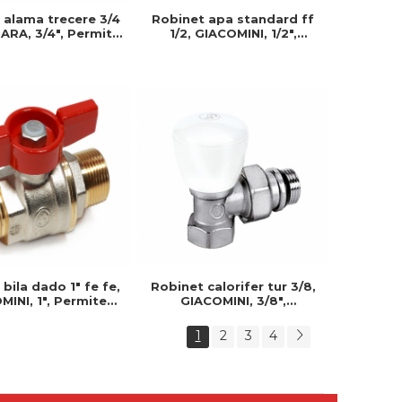
 alama trecere 3/4
Robinet apa standard ff
RARA, 3/4", Permite
1/2, GIACOMINI, 1/2",
precis al debitului
Permite control precis al
apa, Prevenind
debitului de apa, Prevenind
nsumul inutil
consumul inutil
bila dado 1" fe fe,
Robinet calorifer tur 3/8,
MINI, 1", Permite
GIACOMINI, 3/8",
precis al debitului
Imbunatatind eficienta si
apa, Prevenind
durabilitatea produsului
1
2
3
4
nsumul inutil