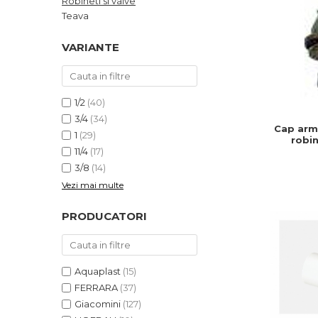
Robineti si valve
Teava
VARIANTE
1/2
(40)
3/4
(34)
Cap arma
1
(29)
robin
11/4
(17)
Permite
debitulu
3/8
(14)
co
Vezi mai multe
PRODUCATORI
Aquaplast
(15)
FERRARA
(37)
Giacomini
(127)