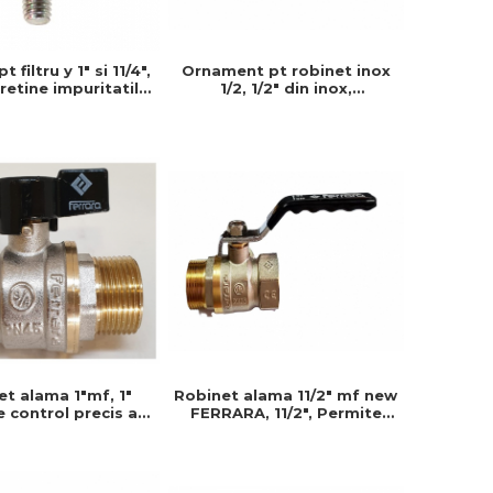
Ornament pt robinet inox
 filtru y 1" si 11/4",
1/2, 1/2" din inox,
" retine impuritatile
Imbunatatind eficienta si
ungeste durata de
durabilitatea produsului
ta a instalatiei
Robinet alama 11/2" mf new
t alama 1"mf, 1"
FERRARA, 11/2", Permite
 control precis al
control precis al debitului
i de apa, Prevenind
de apa
nsumul inutil