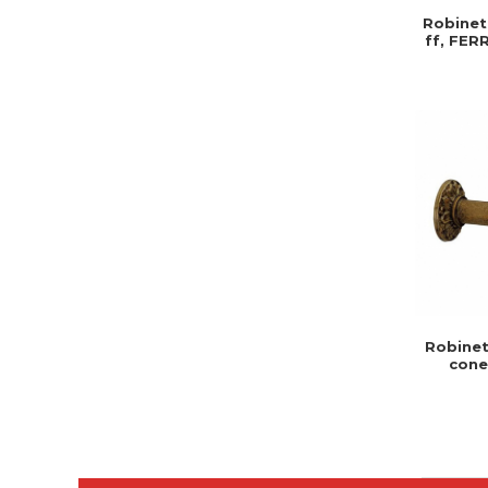
Robinet 
ff, FER
control
de 
co
Robinet
cone
permite
debitulu
co