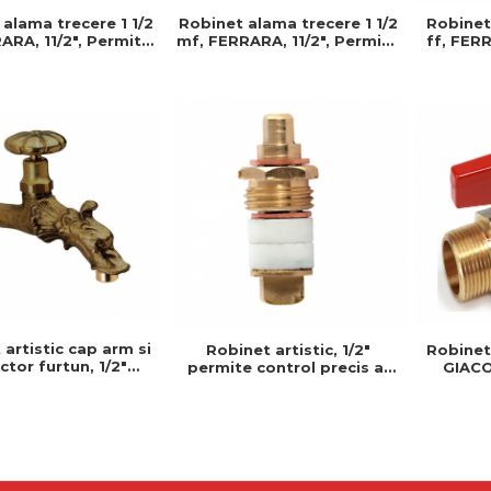
alama trecere 1 1/2
Robinet alama trecere 1 1/2
Robinet
RARA, 11/2", Permite
mf, FERRARA, 11/2", Permite
ff, FER
 precis al debitului
control precis al debitului
control 
apa, Prevenind
de apa, Prevenind
de 
nsumul inutil
consumul inutil
co
 artistic cap arm si
Robinet artistic, 1/2"
Robinet 
ctor furtun, 1/2"
permite control precis al
GIACO
 control precis al
debitului de apa, Prevenind
control 
i de apa, Prevenind
consumul inutil
de 
nsumul inutil
co