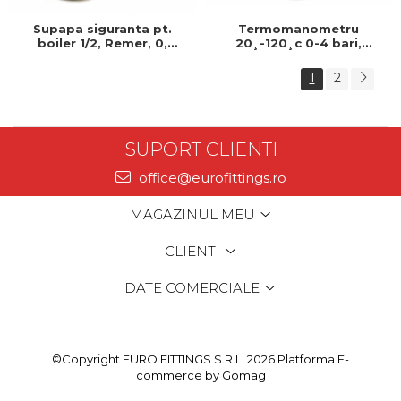
Termomanometru
Supapa siguranta pt.
20¸-120¸c 0-4 bari,
boiler 1/2, Remer, 0,
GIACOMINI, 4bar-120¸c,
Previne returul apei si
Produs rezistent si usor de
protejeaza sistemul
1
2
montat
impotriva fluctuatiilor de
presiune
SUPORT CLIENTI
office@eurofittings.ro
MAGAZINUL MEU
CLIENTI
DATE COMERCIALE
©Copyright EURO FITTINGS S.R.L. 2026
Platforma E-
commerce by Gomag