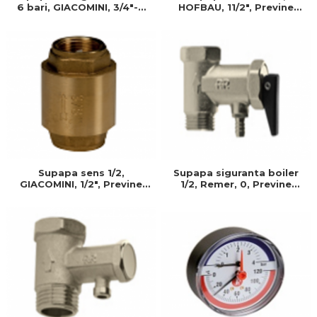
6 bari, GIACOMINI, 3/4"-6
HOFBAU, 11/2", Previne
bar
returul apei si protejeaza
sistemul impotriva
fluctuatiilor de presiune
Supapa sens 1/2,
Supapa siguranta boiler
GIACOMINI, 1/2", Previne
1/2, Remer, 0, Previne
returul apei si protejeaza
returul apei si protejeaza
sistemul impotriva
sistemul impotriva
fluctuatiilor de presiune
fluctuatiilor de presiune