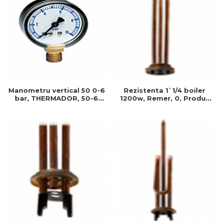
Manometru vertical 50 0-6
Rezistenta 1`1/4 boiler
bar, THERMADOR, 50-6
1200w, Remer, 0, Produs
bar, Produs rezistent si
rezistent si usor de
usor de montat, Ideal
montat, Ideal pentru
pentru instalatii durabile
instalatii durabile