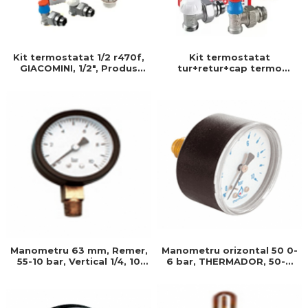
Kit termostatat 1/2 r470f,
Kit termostatat
GIACOMINI, 1/2", Produs
tur+retur+cap termo
rezistent si usor de
1/2x16, GIACOMINI, 1/2" x,
montat, Ideal pentru
Produs rezistent si usor de
instalatii durabile
montat
Manometru orizontal 50 0-
Manometru 63 mm, Remer,
6 bar, THERMADOR, 50-6
55-10 bar, Vertical 1/4, 10
bar, Produs rezistent si
bar, Produs rezistent si
usor de montat
usor de montat