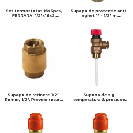
Set termostatat 16x3pcs,
Supapa de protectie anti-
FERRARA, 1/2"x16x2,
inghet 1" - 1/2" m,
Produs rezistent si usor de
GIACOMINI, 11/2"
montat, Ideal pentru
instalatii durabile
Supapa de retinere 1/2`,
Supapa de sig
Remer, 1/2", Previne returul
temperatura & presiune
apei si protejeaza sistemul
3/4 7 bar, GIACOMINI, 3/4" x
impotriva fluctuatiilor de
7 bar
presiune