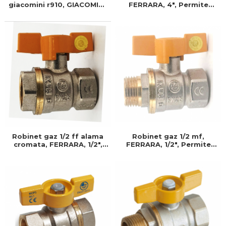
FERRARA, 4", Permite
giacomini r910, GIACOMINI,
control precis al debitului
21/2", Permite control
de apa, Prevenind
precis al debitului de apa
consumul inutil
Robinet gaz 1/2 ff alama
Robinet gaz 1/2 mf,
cromata, FERRARA, 1/2",
FERRARA, 1/2", Permite
Permite control precis al
control precis al debitului
debitului de apa,
de apa, Prevenind
Prevenind consumul inutil
consumul inutil