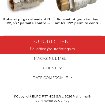
Robinet pt gaz standard ff
Robinet pt gaz standard
1/2, 1/2" permite control
mf 1/2, 1/2" permite control
precis al debitului de apa,
precis al debitului de apa,
Prevenind consumul inutil
Prevenind consumul inutil
SUPORT CLIENTI
office@eurofittings.ro
MAGAZINUL MEU
CLIENTI
DATE COMERCIALE
©Copyright EURO FITTINGS S.R.L. 2026
Platforma E-
commerce by Gomag