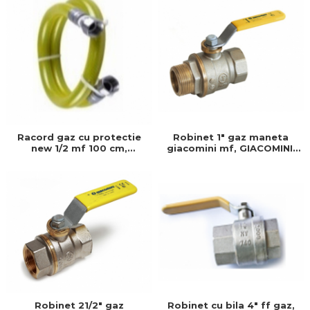
Racord gaz cu protectie
Robinet 1" gaz maneta
new 1/2 mf 100 cm,
giacomini mf, GIACOMINI,
HOFBAU, 100 cm, Produs
1", Permite control precis
rezistent si usor de
al debitului de apa,
montat
Prevenind consumul inutil
Robinet cu bila 4" ff gaz,
Robinet 21/2" gaz