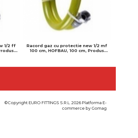
 1/2 ff
Racord gaz cu protectie new 1/2 mf
Robinet 1
Produs
100 cm, HOFBAU, 100 cm, Produs
GIACOMINI,
ntat
rezistent si usor de montat
al deb
©Copyright EURO FITTINGS S.R.L. 2026
Platforma E-
commerce by Gomag