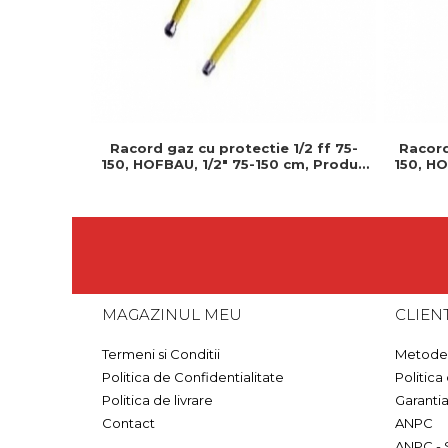
Racord gaz cu protectie 1/2 ff 75-
Racord
150, HOFBAU, 1/2" 75-150 cm, Produs
150, HO
rezistent si usor de montat
rez
MAGAZINUL MEU
CLIENT
Termeni si Conditii
Metode 
Politica de Confidentialitate
Politica
Politica de livrare
Garanti
Contact
ANPC
ANPC - 