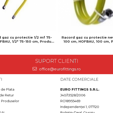
 gaz cu protectie 1/2 mf 75-
Racord gaz cu protectie new
FBAU, 1/2" 75-150 cm, Produs
100 cm, HOFBAU, 100 cm, 
istent si usor de montat
rezistent si usor de mo
SUPORT CLIENTI
office@eurofittings.ro
I
DATE COMERCIALE
de Plata
EURO FITTINGS S.R.L.
 de Retur
J40/13528/2006
a Produselor
RO18955469
Independenței 1, 077120
SAL
Bolintin-Deal, Giurgiu