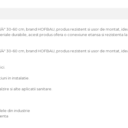
" 30-60 cm, brand HOFBAU, produs rezistent si usor de montat, ideal p
materiale durabile, acest produs ofera o conexiune etansa si rezistenta 
" 30-60 cm, brand HOFBAU, produs rezistent si usor de montat, ideal p
ici.
ni in instalatie.
zire si alte aplicatii sanitare.
ele din industrie
venta