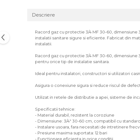
Descriere
Racord gaz cu protectie 3/4 MF 30-60, dimensiune 3/4
instalatii sanitare sigure si eficiente. Fabricat din 
instalatii.
Racord gaz cu protectie 3/4 MF 30-60, dimensiune 3/4
pentru orice tip de instalatie sanitara.
Ideal pentru instalatori, constructori si utilizatori casn
Asigura o conexiune sigura si reduce riscul de defectiu
Utilizat in retele de distributie a apei, sisteme de incal
Specificatii tehnice:
- Material durabil, rezistent la coroziune
- Dimensiune: 3/4" 30-60 cm, compatibil cu standard
- Instalare usoara, fara necesitati de intretinere frec
- Presiune maxima suportata: 12 bari
- Functionare eficienta in orice conditii