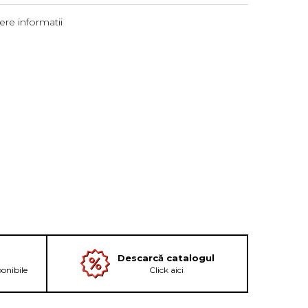
re informatii
Descarcă catalogul
ponibile
Click aici