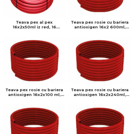
Teava pex al pex
Teava pex rosie cu bariera
16x2x50ml iz red, 16
antioxigen 16x2 600ml,
produs rezistent si usor de
GIACOMINI, 16 x 2 mm,
montat, Ideal pentru
Teava pex b, Bariera anti-
instalatii durabile
oxigen
Teava pex rosie cu bariera
Teava pex rosie cu bariera
antioxigen 16x2x100 ml,
antioxigen 16x2x240ml,
GIACOMINI, 16 x 2 mm,
GIACOMINI, 16 x 2 mm,
Teava pex b, Bariera anti-
Teava pex b, Bariera anti-
oxigen
oxigen