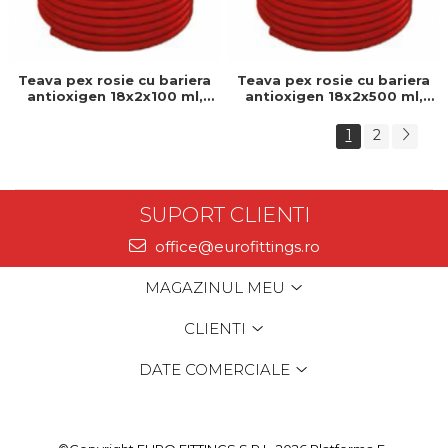
Teava pex rosie cu bariera
Teava pex rosie cu bariera
antioxigen 18x2x100 ml,
antioxigen 18x2x500 ml,
GIACOMINI, 18 x 2 mm,
GIACOMINI, 18 x 2 mm,
Teava pex b, Bariera anti-
Teava pex b, Bariera anti-
1
2
oxigen
oxigen
SUPORT CLIENTI
office@eurofittings.ro
MAGAZINUL MEU
CLIENTI
DATE COMERCIALE