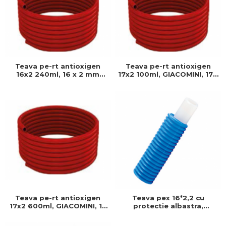
Teava pe-rt antioxigen
Teava pe-rt antioxigen
16x2 240ml, 16 x 2 mm
17x2 100ml, GIACOMINI, 17 x
teava pe-rt, Bariera anti-
2 mm, Teava pe-rt, Bariera
oxigen
anti-oxigen
Teava pe-rt antioxigen
Teava pex 16*2,2 cu
17x2 600ml, GIACOMINI, 17
protectie albastra,
x 2 mm, Teava pe-rt,
GIACOMINI, 16-2,2, Produs
Bariera anti-oxigen
rezistent si usor de