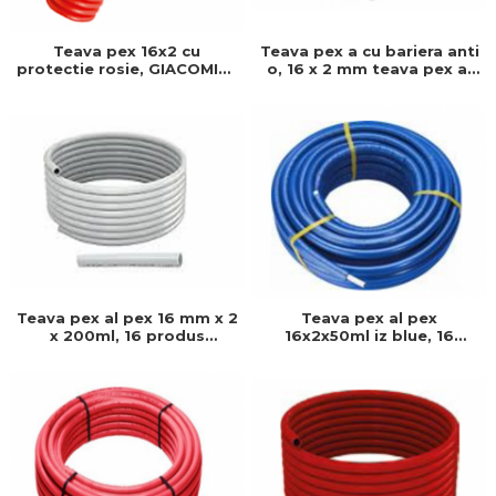
Teava pex 16x2 cu
Teava pex a cu bariera anti
protectie rosie, GIACOMINI,
o, 16 x 2 mm teava pex a,
16 x 2, Produs rezistent si
16mm x 400ml, Bariera
usor de montat
anti-oxigen
Teava pex al pex 16 mm x 2
Teava pex al pex
x 200ml, 16 produs
16x2x50ml iz blue, 16
rezistent si usor de
produs rezistent si usor de
montat, Ideal pentru
montat, Ideal pentru
instalatii durabile
instalatii durabile