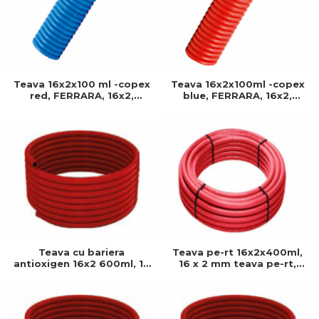
Teava 16x2x100 ml -copex
Teava 16x2x100ml -copex
red, FERRARA, 16x2,
blue, FERRARA, 16x2,
Produs rezistent si usor de
Produs rezistent si usor de
montat, Ideal pentru
montat, Ideal pentru
instalatii durabile
instalatii durabile
Teava cu bariera
Teava pe-rt 16x2x400ml,
antioxigen 16x2 600ml, 16
16 x 2 mm teava pe-rt,
x 2 mm teava pe-rt, Bariera
Bariera anti-oxigen,
anti-oxigen
Imbunatatind eficienta si
durabilitatea produsului