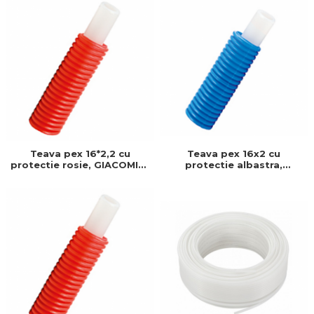
montat
Teava pex 16*2,2 cu
Teava pex 16x2 cu
protectie rosie, GIACOMINI,
protectie albastra,
16-2,2, Produs rezistent si
GIACOMINI, 16 x 2, Produs
usor de montat
rezistent si usor de
montat