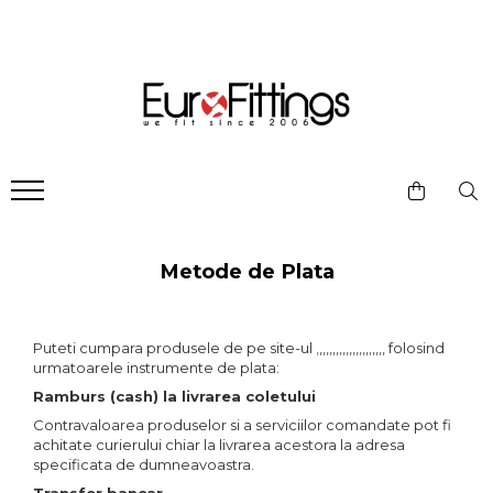
Managementul apei
Managementul energiei
Sisteme Radiante
Distributie gaze
Instalatii de alimentare
Productie caldura si apa calda
Calorifere si accesorii
Sisteme de distributie multigaz
Apometre (Contoare apa
Rezistente, supape si alte
Robineti radiator
Racorduri gaz
calda/rece)
accesorii
Componente de distributie a
Colectoare si distribuitoare
gazelor
Fitting teava
Robineti si valve gaz
Garnituri si solutii etansare
Metode de Plata
Racorduri flexibile
Racorduri
Robineti si valve
Puteti cumpara produsele de pe site-ul
,
,,,,,,,,,,,,,,,,,,,, folosind
urmatoarele instrumente de plata:
Teava
Ramburs (cash) la livrarea coletului
Contravaloarea produselor si a serviciilor comandate pot fi
achitate curierului chiar la livrarea acestora la adresa
specificata de dumneavoastra.