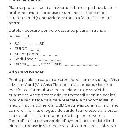
Transfer bancar
Plata se poate face si prin virament bancar pe baza facturii
proforme, livrarea produselor urmand a se face dupa
intrarea sumei (contravaloarea totala a facturii) in contul
nostru.
Datele necesare pentru efectuarea platii prin transfer
bancar sunt:
SC ,,,,,,,,,,,,,,,,,,,,, SRL
CUI RO ,,,,,,,,,,,,,
Nr. Reg.Com. ,,,,,,,,,,,,,,,,,,,,,
Sediul social: ,,,,,,,,,,,,,,,,,,,,,,,,,,,
Banca,,,,,,,,,,,,,,,, Cont IBAN:,,,,,,,,,,,,,,,,,,,,,,,,,,,,,,,,,,,,,,,,,,,,,
Prin Card bancar
Pentru platile cu carduri de credit/debit emise sub sigla Visa
si MasterCard (Visa/Visa Electron si Mastercard/Maestro)
este folosit sistemul 3D Secure elaborat de serviciul
ePayment. Acest sistem asigura tranzactiilor online acelasi
nivel de securitate ca si cele realizate la bancomat sau in
mediul fizic, la comerciant. 3D Secure asigura in primul rand
ca nici o informatie legata de cardul tau nu este transferata
sau stocata, la nici un moment de timp, pe serverele
ElectroFun sau pe serverele ePayment, aceste date fiind
direct introduse in sistemele Visa si MasterCard. In plus, 3D