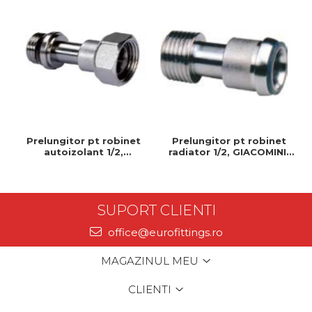
Prelungitor pt robinet
Prelungitor pt robinet
autoizolant 1/2,
radiator 1/2, GIACOMINI,
GIACOMINI, 1/2", Permite
1/2", Permite control
control precis al debitului
precis al debitului de apa
de apa
SUPORT CLIENTI
office@eurofittings.ro
MAGAZINUL MEU
CLIENTI