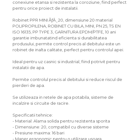
conexiune etansa si rezistenta la coroziune, fiind perfect
pentru orice proiect de instalatii.
Robinet PPR MINI ÃƒÂ¸20, dimensiune 20 material
POLIPROPILENA, ROBINET CU BILA, MINI, PN 25, TS EN
ISO 16135, PP TYPE 3, GARNITURA EPDM/PTFE, 10 ani
garantie imbunatatind eficienta si durabilitatea
produsului, permite control precis al debitului este un
robinet de inalta calitate, perfect pentru controlul apei.
Ideal pentru uz casnic si industrial, fiind potrivit pentru
instalatii de apa.
Permite controlul precis al debitului si reduce riscul de
pierderi de apa.
Se utilizeaza in retele de apa potabila, sisteme de
incalzire si circuite de racire.
Specificatii tehnice:
- Material: Alama solida pentru rezistenta sporita
- Dimensiune: 20, compatibil cu diverse sisteme
- Presiune maxima: 16 bari
- Maner ergonomic pentru o utilizare usoara