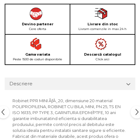
Devino partener
Livrare din stoc
Cere oferta
Livram comenzile in max 24 h
Gama variata
Descarcă catalogul
Peste 1500 de coduri disponibile
Click aici
Descriere
Robinet PPR MINI ÃƒÂ¸20, dimensiune 20 material
POLIPROPILENA, ROBINET CU BILA, MINI, PN 25, TS EN
ISO 16135, PP TYPE 3, GARNITURA EPDM/PTFE, 10 ani
garantie imbunatatind eficienta si durabilitatea
produsului, permite control precis al debitului este
solutia ideala pentru instalatii sanitare sigure si eficiente.
Fabricat din materiale durabile, acest produs ofera o