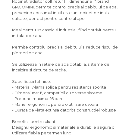
Robinet radiator colt retur 1`, dimensiune 1", brand
GIACOMINI, permite control precis al debitului de apa,
prevenind consumul inutil este un robinet de inalta
calitate, perfect pentru controlul apei.
Ideal pentru uz casnic si industrial, fiind potrivit pentru
instalatii de apa.
Permite controlul precis al debitului si reduce riscul de
pierderi de apa.
Se utilizeaza in retele de apa potabila, sisteme de
incalzire si circuite de racire.
Specificatii tehnice:
- Material: Alama solida pentru rezistenta sporita
- Dimensiune: 1", compatibil cu diverse sisteme
- Presiune maxima: 16 bari
- Maner ergonomic pentru o utilizare usoara
- Durata de viata extinsa datorita constructiei robuste
Beneficii pentru client:
Designul ergonomic si materialele durabile asigura o
utilizare fiabila pe termen lung.