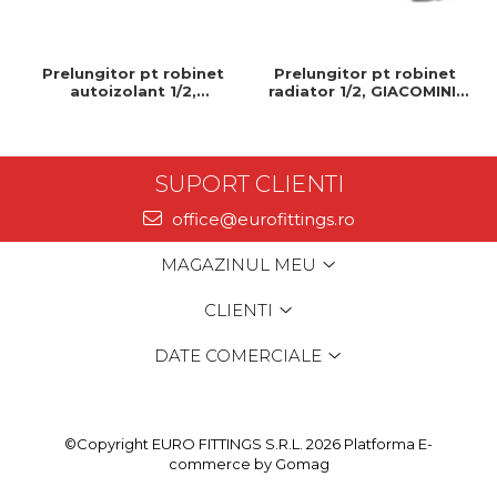
Prelungitor pt robinet
Prelungitor pt robinet
autoizolant 1/2,
radiator 1/2, GIACOMINI,
GIACOMINI, 1/2", Permite
1/2", Permite control
control precis al debitului
precis al debitului de apa
de apa
SUPORT CLIENTI
office@eurofittings.ro
MAGAZINUL MEU
CLIENTI
DATE COMERCIALE
©Copyright EURO FITTINGS S.R.L. 2026
Platforma E-
commerce by Gomag