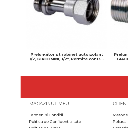
Prelungitor pt robinet autoizolant
Prelun
1/2, GIACOMINI, 1/2", Permite control
GIACO
precis al debitului de apa
pr
MAGAZINUL MEU
CLIENT
Termeni si Conditii
Metode 
Politica de Confidentialitate
Politica
Politica de livrare
Garanti