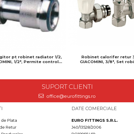
gitor pt robinet radiator 1/2,
Robinet calorifer retur 
MINI, 1/2", Permite control
GIACOMINI, 3/8", Set robi
ecis al debitului de apa
radiator, Tur + retur, Autoi
SUPORT CLIENTI
office@eurofittings.ro
I
DATE COMERCIALE
de Plata
EURO FITTINGS S.R.L.
 de Retur
J40/13528/2006
a Produselor
RO18955469