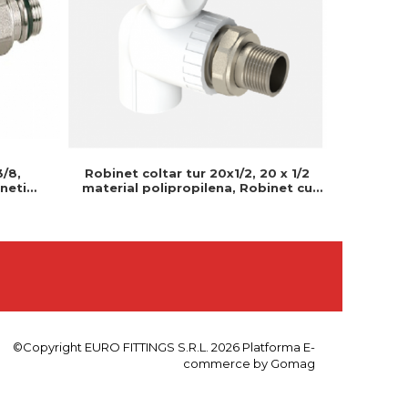
Robinet coltar tur 20x1/2, 20 x 1/2
3/8,
Robine
material polipropilena, Robinet cu
neti
20x1
bila, Pt radiator, Pn 25, Ts en iso
zolare,
polipropi
16135
©Copyright EURO FITTINGS S.R.L. 2026
Platforma E-
commerce by Gomag