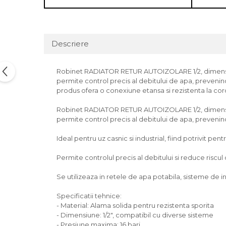
Descriere
Robinet RADIATOR RETUR AUTOIZOLARE 1/2, dimensiun
permite control precis al debitului de apa, prevenind 
produs ofera o conexiune etansa si rezistenta la coroz
Robinet RADIATOR RETUR AUTOIZOLARE 1/2, dimensiun
permite control precis al debitului de apa, prevenind
Ideal pentru uz casnic si industrial, fiind potrivit pentr
Permite controlul precis al debitului si reduce riscul
Se utilizeaza in retele de apa potabila, sisteme de inc
Specificatii tehnice:
- Material: Alama solida pentru rezistenta sporita
- Dimensiune: 1/2", compatibil cu diverse sisteme
- Presiune maxima: 16 bari