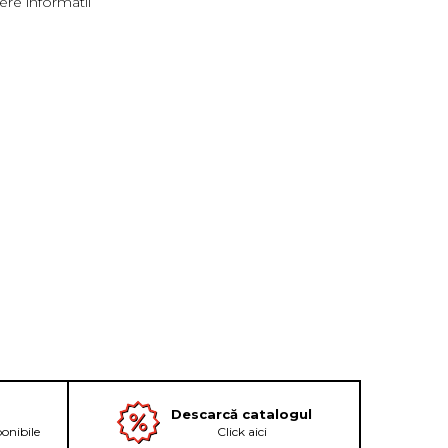
re informatii
Descarcă catalogul
ponibile
Click aici