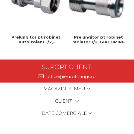
Prelungitor pt robinet
Prelungitor pt robinet
autoizolant 1/2,
radiator 1/2, GIACOMINI,
GIACOMINI, 1/2", Permite
1/2", Permite control
control precis al debitului
precis al debitului de apa
de apa
SUPORT CLIENTI
office@eurofittings.ro
MAGAZINUL MEU
CLIENTI
DATE COMERCIALE