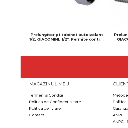
Prelungitor pt robinet autoizolant
Prelun
1/2, GIACOMINI, 1/2", Permite control
GIACO
precis al debitului de apa
pr
MAGAZINUL MEU
CLIENT
Termeni si Conditii
Metode 
Politica de Confidentialitate
Politica
Politica de livrare
Garanti
Contact
ANPC
ANPC - 