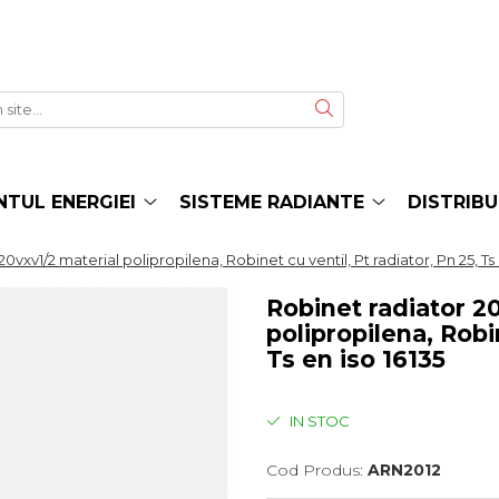
TUL ENERGIEI
SISTEME RADIANTE
DISTRIBU
20vxv1/2 material polipropilena, Robinet cu ventil, Pt radiator, Pn 25, Ts 
Robinet radiator 20
polipropilena, Robin
Ts en iso 16135
IN STOC
Cod Produs:
ARN2012