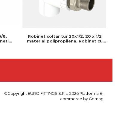
Robinet coltar tur 20x1/2, 20 x 1/2
3/8,
Robine
material polipropilena, Robinet cu
neti
20x1
bila, Pt radiator, Pn 25, Ts en iso
zolare,
polipropi
16135
©Copyright EURO FITTINGS S.R.L. 2026
Platforma E-
commerce by Gomag