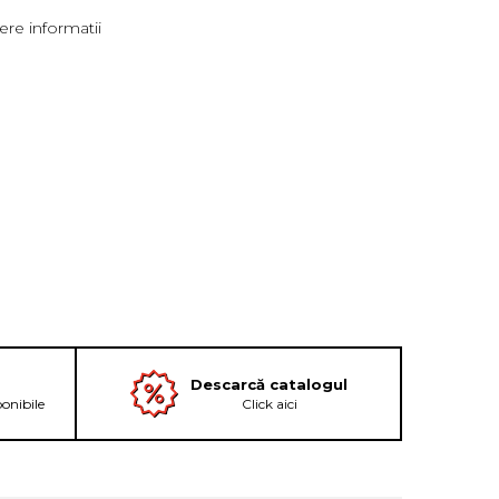
re informatii
Descarcă catalogul
ponibile
Click aici