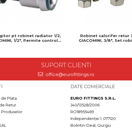
gitor pt robinet radiator 1/2,
Robinet calorifer retur 
MINI, 1/2", Permite control
GIACOMINI, 3/8", Set robi
ecis al debitului de apa
radiator, Tur + retur, Autoi
SUPORT CLIENTI
office@eurofittings.ro
I
DATE COMERCIALE
de Plata
EURO FITTINGS S.R.L.
 de Retur
J40/13528/2006
a Produselor
RO18955469
Independenței 1, 077120
SAL
Bolintin-Deal, Giurgiu