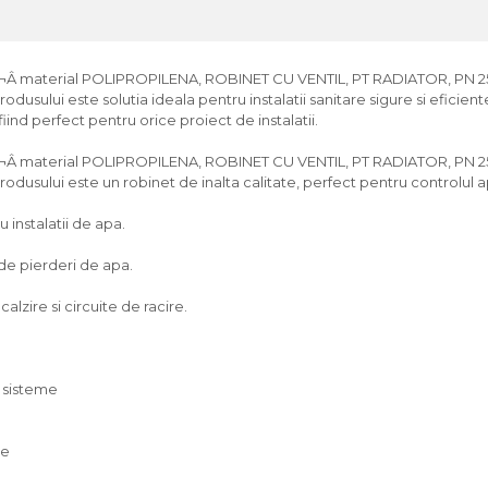
¬Â material POLIPROPILENA, ROBINET CU VENTIL, PT RADIATOR, PN 25
rodusului este solutia ideala pentru instalatii sanitare sigure si eficie
iind perfect pentru orice proiect de instalatii.
¬Â material POLIPROPILENA, ROBINET CU VENTIL, PT RADIATOR, PN 25
rodusului este un robinet de inalta calitate, perfect pentru controlul a
u instalatii de apa.
 de pierderi de apa.
alzire si circuite de racire.
e sisteme
te