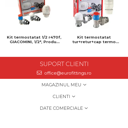
Kit termostatat 1/2 r470f,
Kit termostatat
GIACOMINI, 1/2", Produs
tur+retur+cap termo
rezistent si usor de
1/2x16, GIACOMINI, 1/2" x,
montat, Ideal pentru
Produs rezistent si usor
instalatii durabile
de montat
SUPORT CLIENTI
office@eurofittings.ro
MAGAZINUL MEU
CLIENTI
DATE COMERCIALE