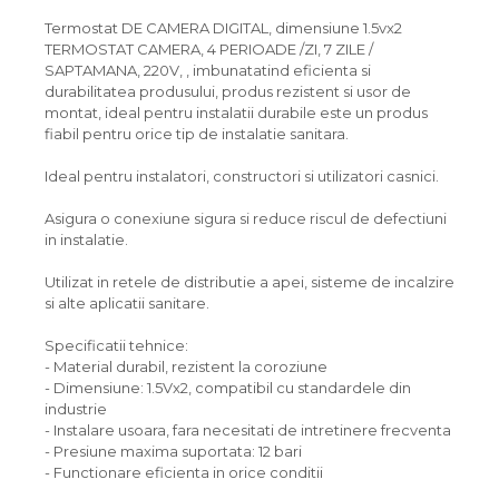
Termostat DE CAMERA DIGITAL, dimensiune 1.5vx2
TERMOSTAT CAMERA, 4 PERIOADE /ZI, 7 ZILE /
SAPTAMANA, 220V, , imbunatatind eficienta si
durabilitatea produsului, produs rezistent si usor de
montat, ideal pentru instalatii durabile este un produs
fiabil pentru orice tip de instalatie sanitara.
Ideal pentru instalatori, constructori si utilizatori casnici.
Asigura o conexiune sigura si reduce riscul de defectiuni
in instalatie.
Utilizat in retele de distributie a apei, sisteme de incalzire
si alte aplicatii sanitare.
Specificatii tehnice:
- Material durabil, rezistent la coroziune
- Dimensiune: 1.5Vx2, compatibil cu standardele din
industrie
- Instalare usoara, fara necesitati de intretinere frecventa
- Presiune maxima suportata: 12 bari
- Functionare eficienta in orice conditii