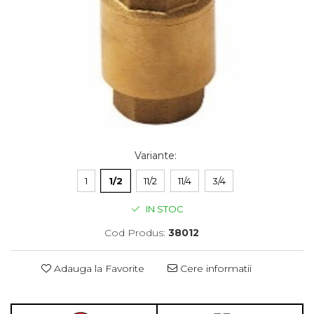
Variante
:
1
1/2
11/2
11/4
3/4
IN STOC
Cod Produs:
38012
Adauga la Favorite
Cere informatii