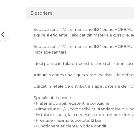
Descriere
Supapa sens 1 1/2`, dimensiune 11/2", brand HOFBAU, pr
sigure si eficiente. Fabricat din materiale durabile, 
Supapa sens 1 1/2`, dimensiune 11/2", brand HOFBAU, p
instalatie sanitara.
Ideal pentru instalatori, constructori si utilizatori casn
Asigura o conexiune sigura si reduce riscul de defectiu
Utilizat in retele de distributie a apei, sisteme de incal
Specificatii tehnice:
- Material durabil, rezistent la coroziune
- Dimensiune: 11/2", compatibil cu standardele din in
- Instalare usoara, fara necesitati de intretinere frec
- Presiune maxima suportata: 12 bari
- Functionare eficienta in orice conditii