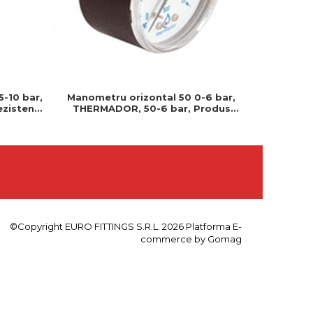
Manometru orizontal 50 0-6 bar,
-10 bar,
Manome
THERMADOR, 50-6 bar, Produs
rezistent
THERMA
rezistent si usor de montat
rezisten
pent
©Copyright EURO FITTINGS S.R.L. 2026
Platforma E-
commerce by Gomag