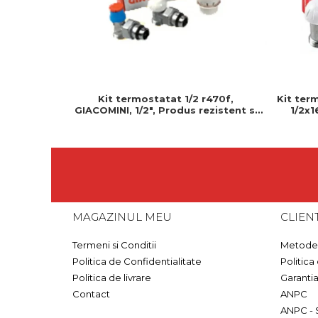
Kit termostatat 1/2 r470f,
Kit ter
GIACOMINI, 1/2", Produs rezistent si
1/2x1
usor de montat, Ideal pentru
rez
instalatii durabile
MAGAZINUL MEU
CLIENT
Termeni si Conditii
Metode 
Politica de Confidentialitate
Politica
Politica de livrare
Garanti
Contact
ANPC
ANPC - 