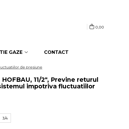
0,00
TIE GAZE
CONTACT
luctuatiilor de presiune
, HOFBAU, 11/2", Previne returul
sistemul impotriva fluctuatiilor
3/4