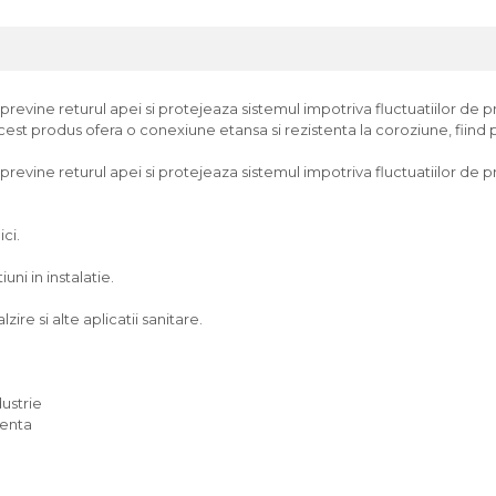
evine returul apei si protejeaza sistemul impotriva fluctuatiilor de pre
acest produs ofera o conexiune etansa si rezistenta la coroziune, fiind p
revine returul apei si protejeaza sistemul impotriva fluctuatiilor de p
ici.
ni in instalatie.
zire si alte aplicatii sanitare.
dustrie
venta