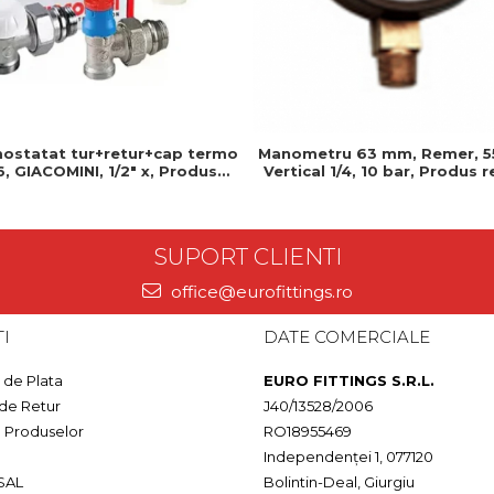
mostatat tur+retur+cap termo
Manometru 63 mm, Remer, 55
6, GIACOMINI, 1/2" x, Produs
Vertical 1/4, 10 bar, Produs 
istent si usor de montat
si usor de montat
SUPORT CLIENTI
office@eurofittings.ro
I
DATE COMERCIALE
de Plata
EURO FITTINGS S.R.L.
 de Retur
J40/13528/2006
a Produselor
RO18955469
Independenței 1, 077120
SAL
Bolintin-Deal, Giurgiu