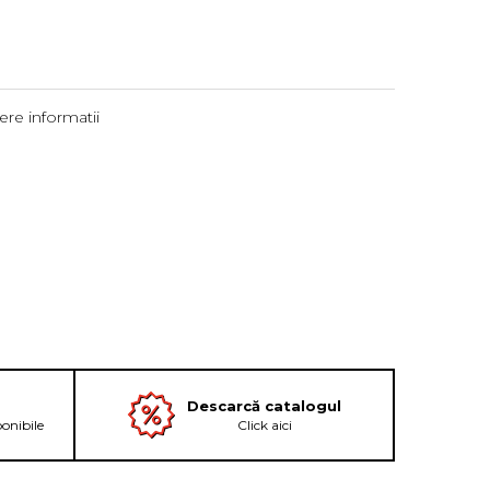
re informatii
Descarcă catalogul
ponibile
Click aici