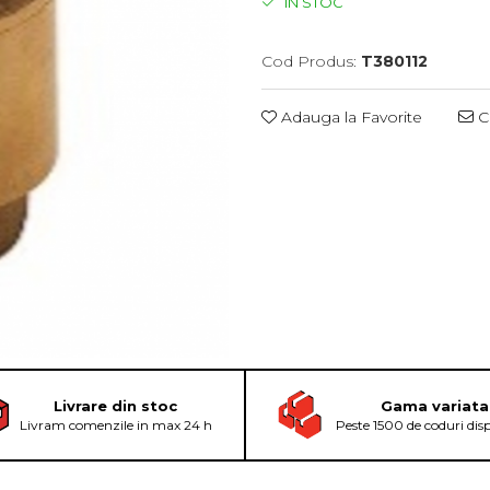
IN STOC
Cod Produs:
T380112
Adauga la Favorite
Ce
Livrare din stoc
Gama variata
Livram comenzile in max 24 h
Peste 1500 de coduri dis