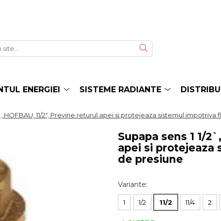
TUL ENERGIEI
SISTEME RADIANTE
DISTRIBU
, HOFBAU, 11/2", Previne returul apei si protejeaza sistemul impotriva f
Supapa sens 1 1/2`
apei si protejeaza 
de presiune
Variante
:
1
1/2
11/2
11/4
2