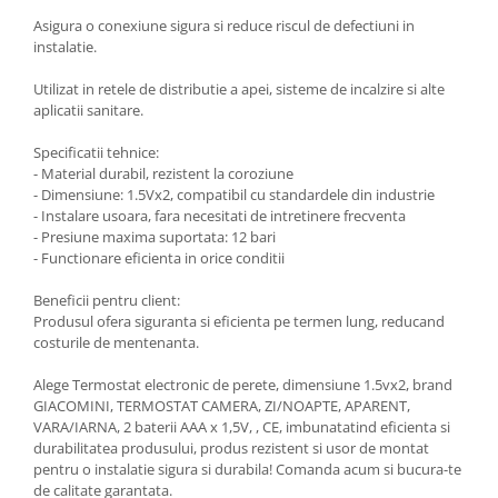
Asigura o conexiune sigura si reduce riscul de defectiuni in
instalatie.
Utilizat in retele de distributie a apei, sisteme de incalzire si alte
aplicatii sanitare.
Specificatii tehnice:
- Material durabil, rezistent la coroziune
- Dimensiune: 1.5Vx2, compatibil cu standardele din industrie
- Instalare usoara, fara necesitati de intretinere frecventa
- Presiune maxima suportata: 12 bari
- Functionare eficienta in orice conditii
Beneficii pentru client:
Produsul ofera siguranta si eficienta pe termen lung, reducand
costurile de mentenanta.
Alege Termostat electronic de perete, dimensiune 1.5vx2, brand
GIACOMINI, TERMOSTAT CAMERA, ZI/NOAPTE, APARENT,
VARA/IARNA, 2 baterii AAA x 1,5V, , CE, imbunatatind eficienta si
durabilitatea produsului, produs rezistent si usor de montat
pentru o instalatie sigura si durabila! Comanda acum si bucura-te
de calitate garantata.