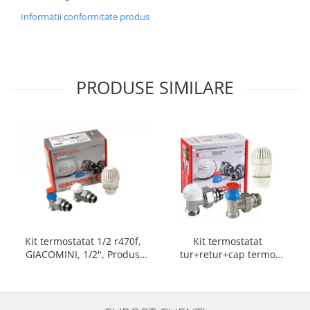
Informatii conformitate produs
PRODUSE SIMILARE
Kit termostatat 1/2 r470f,
Kit termostatat
GIACOMINI, 1/2", Produs
tur+retur+cap termo
rezistent si usor de montat,
1/2x16, GIACOMINI, 1/2" x,
Ideal pentru instalatii
Produs rezistent si usor de
durabile
montat