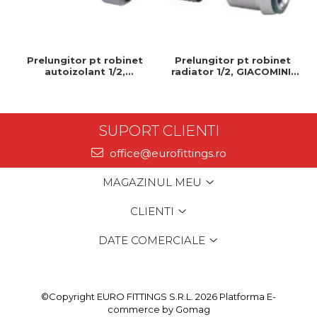
Prelungitor pt robinet
Prelungitor pt robinet
autoizolant 1/2,
radiator 1/2, GIACOMINI,
GIACOMINI, 1/2", Permite
1/2", Permite control
control precis al debitului
precis al debitului de apa
de apa
SUPORT CLIENTI
office@eurofittings.ro
MAGAZINUL MEU
CLIENTI
DATE COMERCIALE
©Copyright EURO FITTINGS S.R.L. 2026
Platforma E-
commerce by Gomag