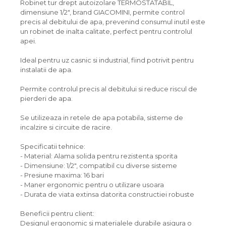
Robinet tur drept autoizolare TERMOSTATABIL,
dimensiune 1/2", brand GIACOMINI, permite control
precis al debitului de apa, prevenind consumul inutil este
un robinet de inalta calitate, perfect pentru controlul
apei.
Ideal pentru uz casnic si industrial, fiind potrivit pentru
instalatii de apa.
Permite controlul precis al debitului si reduce riscul de
pierderi de apa.
Se utilizeaza in retele de apa potabila, sisteme de
incalzire si circuite de racire.
Specificatii tehnice:
- Material: Alama solida pentru rezistenta sporita
- Dimensiune: 1/2", compatibil cu diverse sisteme
- Presiune maxima: 16 bari
- Maner ergonomic pentru o utilizare usoara
- Durata de viata extinsa datorita constructiei robuste
Beneficii pentru client:
Designul ergonomic si materialele durabile asigura o