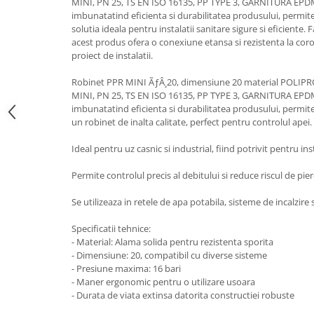
MINI, PN 25, TS EN ISO 16135, PP TYPE 3, GARNITURA EPDM
imbunatatind eficienta si durabilitatea produsului, permite 
solutia ideala pentru instalatii sanitare sigure si eficiente. 
acest produs ofera o conexiune etansa si rezistenta la coro
proiect de instalatii.
Robinet PPR MINI ÃƒÂ¸20, dimensiune 20 material POLIP
MINI, PN 25, TS EN ISO 16135, PP TYPE 3, GARNITURA EPDM
imbunatatind eficienta si durabilitatea produsului, permite 
un robinet de inalta calitate, perfect pentru controlul apei.
Ideal pentru uz casnic si industrial, fiind potrivit pentru ins
Permite controlul precis al debitului si reduce riscul de pie
Se utilizeaza in retele de apa potabila, sisteme de incalzire si
Specificatii tehnice:
- Material: Alama solida pentru rezistenta sporita
- Dimensiune: 20, compatibil cu diverse sisteme
- Presiune maxima: 16 bari
- Maner ergonomic pentru o utilizare usoara
- Durata de viata extinsa datorita constructiei robuste