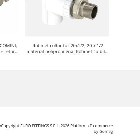
IACOMINI,
Robinet d
Robinet coltar tur 20x1/2, 20 x 1/2
 + retur,
20 x 1/2 m
material polipropilena, Robinet cu bila,
Pt radiator, Pn 25, Ts en iso 16135
cu v
Copyright EURO FITTINGS S.R.L. 2026
Platforma E-commerce
by Gomag