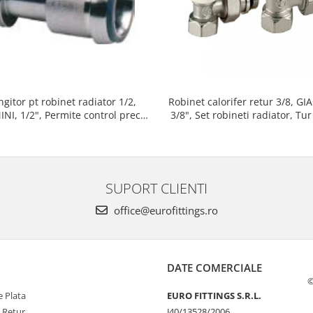
Robinet calorifer retur 3/8, G
ngitor pt robinet radiator 1/2,
3/8", Set robineti radiator, Tur
NI, 1/2", Permite control precis
Autoizolare,
al debitului de apa
SUPORT CLIENTI
office@eurofittings.ro
DATE COMERCIALE
©
 Plata
EURO FITTINGS S.R.L.
e Retur
J40/13528/2006