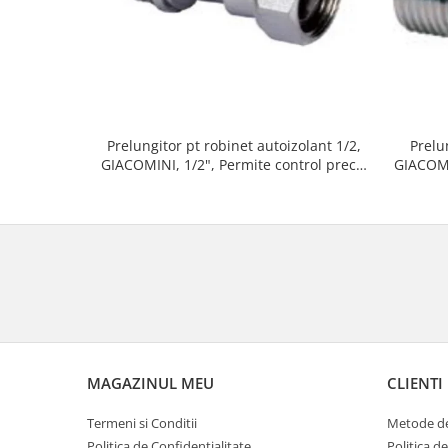
Prelungitor pt robinet autoizolant 1/2,
Prelu
GIACOMINI, 1/2", Permite control precis
GIACOMI
al debitului de apa
MAGAZINUL MEU
CLIENTI
Termeni si Conditii
Metode de
Politica de Confidentialitate
Politica d