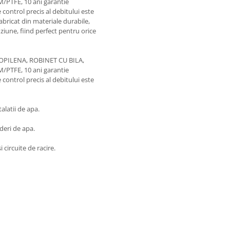
/PTFE, 10 ani garantie
control precis al debitului este
Fabricat din materiale durabile,
ziune, fiind perfect pentru orice
ROPILENA, ROBINET CU BILA,
/PTFE, 10 ani garantie
control precis al debitului este
talatii de apa.
rderi de apa.
 circuite de racire.