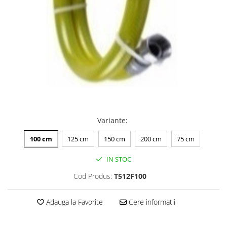
Variante
:
100 cm
125 cm
150 cm
200 cm
75 cm
IN STOC
Cod Produs:
T512F100
Adauga la Favorite
Cere informatii