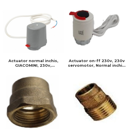
230 v-50 hz, Produs
Produs rezistent si usor de
rezistent si usor de
montat, Ideal pentru
montat
instalatii durabile
Actuator normal inchis,
Actuator on-ff 230v, 230v
GIACOMINI, 230v,
servomotor, Normal inchis,
Servomotor, Normal inchis,
Cablu 1 ml, Prindere filet, Ip
Cablu 1 ml, Prindere clip
40, Timp on/off- 3 min
clap