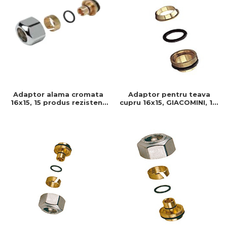
Adaptor alama cromata
Adaptor pentru teava
16x15, 15 produs rezistent
cupru 16x15, GIACOMINI, 15,
si usor de montat, Ideal
Conector teava cupru
pentru instalatii durabile