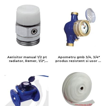
instalatii durabile
Aerisitor manual 1/2 pt
Apometru gmb 3/4, 3/4"
radiator, Remer, 1/2",
produs rezistent si usor de
Produs rezistent si usor de
montat, Ideal pentru
montat, Ideal pentru
instalatii durabile
instalatii durabile