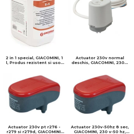
Actuator 230v normal
2 in 1 special, GIACOMINI, 1
deschis, GIACOMINI, 230v,
l, Produs rezistent si usor
Servomotor, Normal
de montat, Ideal pentru
deschis, Cablu 1 ml,
instalatii durabile
Prindere clip clap
Actuator 230v pt r276 -
Actuator 230v-50hz 8 sec,
r279 si r279d, GIACOMINI,
GIACOMINI, 230 v-50 hz,