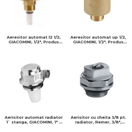
Aeresitor automat up 1/2,
Aeresitor automat l2 1/2,
GIACOMINI, 1/2", Produs
GIACOMINI, 1/2", Produs
rezistent si usor de
rezistent si usor de
montat, Ideal pentru
montat, Ideal pentru
instalatii durabile
instalatii durabile
Aerisitor automat radiator
Aerisitor cu cheita 3/8 pt.
1` stanga, GIACOMINI, 1" x
radiator, Remer, 3/8",
stanga, Produs rezistent si
Produs rezistent si usor de
usor de montat
montat, Ideal pentru