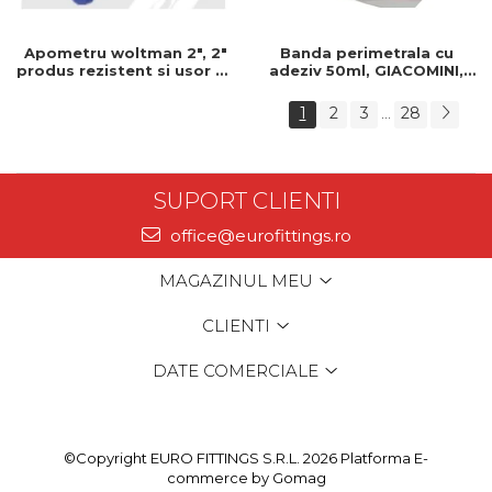
Apometru woltman 2", 2"
Banda perimetrala cu
produs rezistent si usor de
adeziv 50ml, GIACOMINI,
montat, Ideal pentru
150mm, Banda perimetrala
instalatii durabile
, Cu adeziv
1
2
3
28
...
SUPORT CLIENTI
office@eurofittings.ro
MAGAZINUL MEU
CLIENTI
DATE COMERCIALE
©Copyright EURO FITTINGS S.R.L. 2026
Platforma E-
commerce by Gomag