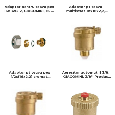
Adaptor pentru teava pex
Adaptor pt teava
16x16x2,2, GIACOMINI, 16 xx
multistrat 18x16x2,2,
2,2, Conector teava pex
GIACOMINI, 18x16x2,2,
Racord pt teava, Filet baza
18 ( b.18), T max : 110 c
Adaptor pt teava pex
Aeresitor automat l1 3/8,
1/2x(16x2,2) cromat,
GIACOMINI, 3/8", Produs
GIACOMINI, 1/2"-16-2,2,
rezistent si usor de
Produs rezistent si usor de
montat, Ideal pentru
montat
instalatii durabile