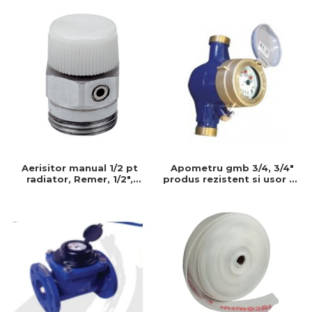
instalatii durabile
Aerisitor manual 1/2 pt
Apometru gmb 3/4, 3/4"
radiator, Remer, 1/2",
produs rezistent si usor de
Produs rezistent si usor de
montat, Ideal pentru
montat, Ideal pentru
instalatii durabile
instalatii durabile