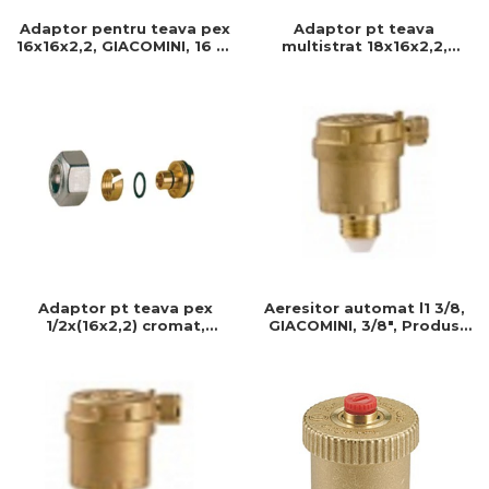
Adaptor pentru teava pex
Adaptor pt teava
16x16x2,2, GIACOMINI, 16 xx
multistrat 18x16x2,2,
2,2, Conector teava pex
GIACOMINI, 18x16x2,2,
Racord pt teava, Filet baza
18 ( b.18), T max : 110 c
Adaptor pt teava pex
Aeresitor automat l1 3/8,
1/2x(16x2,2) cromat,
GIACOMINI, 3/8", Produs
GIACOMINI, 1/2"-16-2,2,
rezistent si usor de
Produs rezistent si usor de
montat, Ideal pentru
montat
instalatii durabile