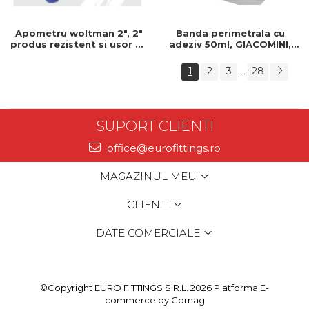
Apometru woltman 2", 2"
Banda perimetrala cu
produs rezistent si usor de
adeziv 50ml, GIACOMINI,
montat, Ideal pentru
150mm, Banda perimetrala
instalatii durabile
, Cu adeziv
1
2
3
28
...
SUPORT CLIENTI
office@eurofittings.ro
MAGAZINUL MEU
CLIENTI
DATE COMERCIALE
©Copyright EURO FITTINGS S.R.L. 2026
Platforma E-
commerce by Gomag