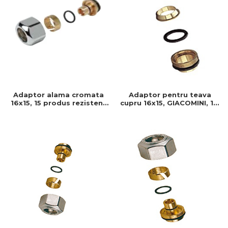
Adaptor alama cromata
Adaptor pentru teava
16x15, 15 produs rezistent
cupru 16x15, GIACOMINI, 15,
si usor de montat, Ideal
Conector teava cupru
pentru instalatii durabile