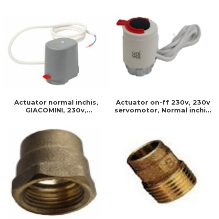
230 v-50 hz, Produs
Produs rezistent si usor de
rezistent si usor de
montat, Ideal pentru
montat
instalatii durabile
Actuator normal inchis,
Actuator on-ff 230v, 230v
GIACOMINI, 230v,
servomotor, Normal inchis,
Servomotor, Normal inchis,
Cablu 1 ml, Prindere filet, Ip
Cablu 1 ml, Prindere clip
40, Timp on/off- 3 min
clap