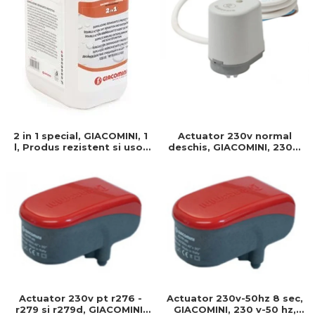
Actuator 230v normal
2 in 1 special, GIACOMINI, 1
deschis, GIACOMINI, 230v,
l, Produs rezistent si usor
Servomotor, Normal
de montat, Ideal pentru
deschis, Cablu 1 ml,
instalatii durabile
Prindere clip clap
Actuator 230v pt r276 -
Actuator 230v-50hz 8 sec,
r279 si r279d, GIACOMINI,
GIACOMINI, 230 v-50 hz,