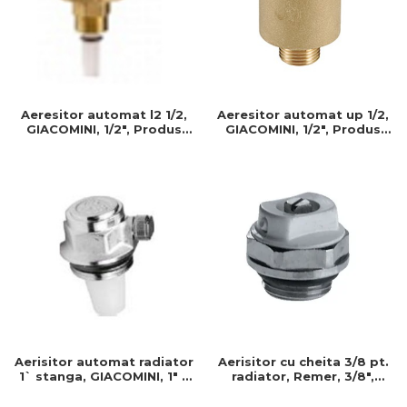
Aeresitor automat up 1/2,
Aeresitor automat l2 1/2,
GIACOMINI, 1/2", Produs
GIACOMINI, 1/2", Produs
rezistent si usor de
rezistent si usor de
montat, Ideal pentru
montat, Ideal pentru
instalatii durabile
instalatii durabile
Aerisitor automat radiator
Aerisitor cu cheita 3/8 pt.
1` stanga, GIACOMINI, 1" x
radiator, Remer, 3/8",
stanga, Produs rezistent si
Produs rezistent si usor de
usor de montat
montat, Ideal pentru