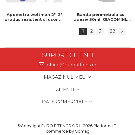
Apometru woltman 2", 2"
Banda perimetrala cu
produs rezistent si usor de
adeziv 50ml, GIACOMINI,
montat, Ideal pentru
150mm, Banda perimetrala
instalatii durabile
, Cu adeziv
1
2
3
28
...
SUPORT CLIENTI
office@eurofittings.ro
MAGAZINUL MEU
CLIENTI
DATE COMERCIALE
©Copyright EURO FITTINGS S.R.L. 2026
Platforma E-
commerce by Gomag