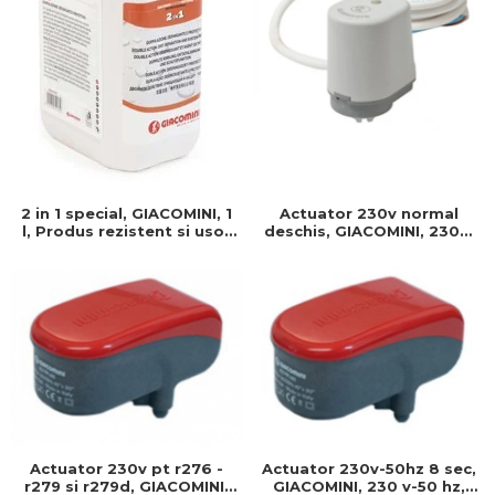
Actuator 230v normal
2 in 1 special, GIACOMINI, 1
deschis, GIACOMINI, 230v,
l, Produs rezistent si usor
Servomotor, Normal
de montat, Ideal pentru
deschis, Cablu 1 ml,
instalatii durabile
Prindere clip clap
Actuator 230v pt r276 -
Actuator 230v-50hz 8 sec,
r279 si r279d, GIACOMINI,
GIACOMINI, 230 v-50 hz,