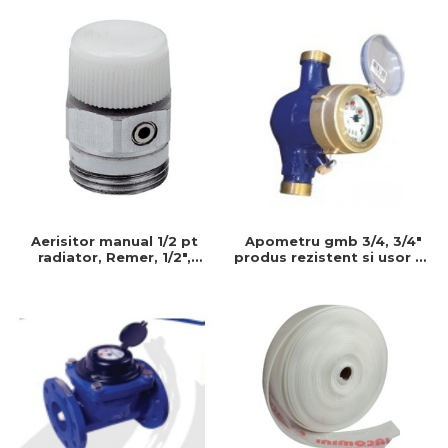
instalatii durabile
Aerisitor manual 1/2 pt
Apometru gmb 3/4, 3/4"
radiator, Remer, 1/2",
produs rezistent si usor de
Produs rezistent si usor de
montat, Ideal pentru
montat, Ideal pentru
instalatii durabile
instalatii durabile