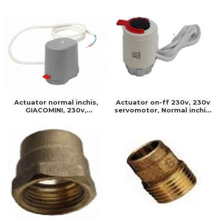
230 v-50 hz, Produs
Produs rezistent si usor de
rezistent si usor de
montat, Ideal pentru
montat
instalatii durabile
Actuator normal inchis,
Actuator on-ff 230v, 230v
GIACOMINI, 230v,
servomotor, Normal inchis,
Servomotor, Normal inchis,
Cablu 1 ml, Prindere filet, Ip
Cablu 1 ml, Prindere clip
40, Timp on/off- 3 min
clap