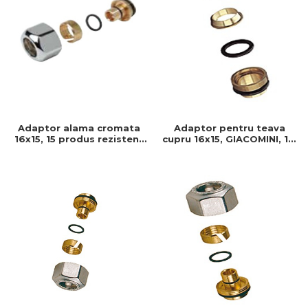
Adaptor alama cromata
Adaptor pentru teava
16x15, 15 produs rezistent
cupru 16x15, GIACOMINI, 15,
si usor de montat, Ideal
Conector teava cupru
pentru instalatii durabile