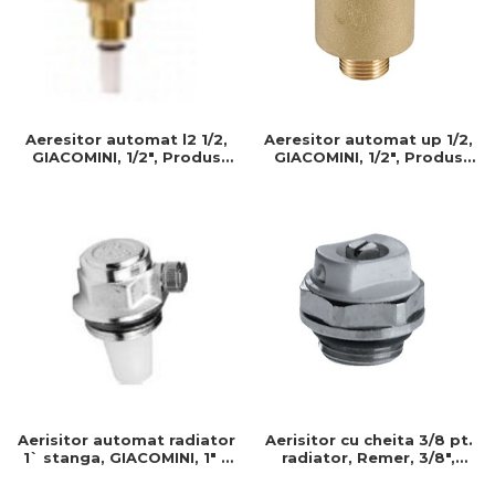
Aeresitor automat up 1/2,
Aeresitor automat l2 1/2,
GIACOMINI, 1/2", Produs
GIACOMINI, 1/2", Produs
rezistent si usor de
rezistent si usor de
montat, Ideal pentru
montat, Ideal pentru
instalatii durabile
instalatii durabile
Aerisitor automat radiator
Aerisitor cu cheita 3/8 pt.
1` stanga, GIACOMINI, 1" x
radiator, Remer, 3/8",
stanga, Produs rezistent si
Produs rezistent si usor de
usor de montat
montat, Ideal pentru