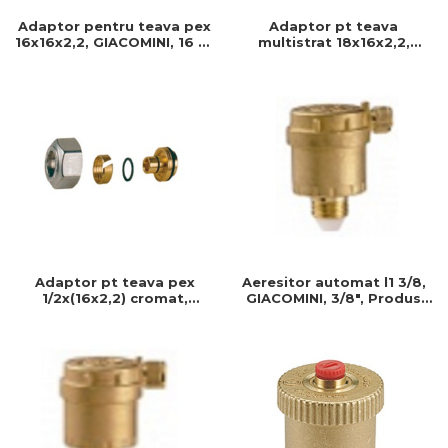
Adaptor pentru teava pex
Adaptor pt teava
16x16x2,2, GIACOMINI, 16 xx
multistrat 18x16x2,2,
2,2, Conector teava pex
GIACOMINI, 18x16x2,2,
Racord pt teava, Filet baza
18 ( b.18), T max : 110 c
Adaptor pt teava pex
Aeresitor automat l1 3/8,
1/2x(16x2,2) cromat,
GIACOMINI, 3/8", Produs
GIACOMINI, 1/2"-16-2,2,
rezistent si usor de
Produs rezistent si usor de
montat, Ideal pentru
montat
instalatii durabile