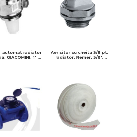
r automat radiator
Aerisitor cu cheita 3/8 pt.
ga, GIACOMINI, 1" x
radiator, Remer, 3/8",
Produs rezistent si
Produs rezistent si usor de
or de montat
montat, Ideal pentru
instalatii durabile