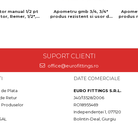
itor manual 1/2 pt
Apomet
Apometru gmb 3/4, 3/4"
tor, Remer, 1/2",
produs r
produs rezistent si usor de
ezistent si usor de
monta
montat, Ideal pentru
at, Ideal pentru
inst
instalatii durabile
talatii durabile
SUPORT CLIENTI
office@eurofittings.ro
I
DATE COMERCIALE
de Plata
EURO FITTINGS S.R.L.
 de Retur
J40/13528/2006
a Produselor
RO18955469
Independenței 1, 077120
SAL
Bolintin-Deal, Giurgiu