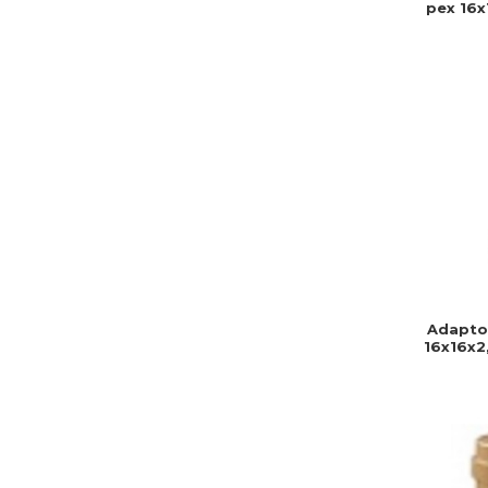
pex 16x
rezi
mont
ins
Adapto
16x16x2,
2,2, C