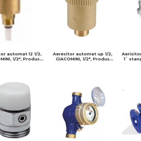
Aerisito
or automat l2 1/2,
Aeresitor automat up 1/2,
1` stan
INI, 1/2", Produs
GIACOMINI, 1/2", Produs
stanga, 
stent si usor de
rezistent si usor de
us
at, Ideal pentru
montat, Ideal pentru
talatii durabile
instalatii durabile