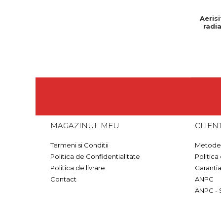
Aeris
radia
Produs r
mont
ins
MAGAZINUL MEU
CLIENT
Termeni si Conditii
Metode 
Politica de Confidentialitate
Politica
Politica de livrare
Garanti
Contact
ANPC
ANPC - 