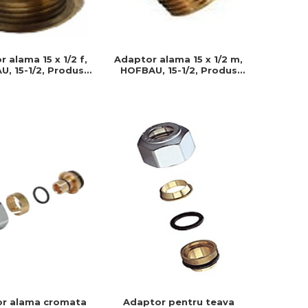
 alama 15 x 1/2 f,
Adaptor alama 15 x 1/2 m,
, 15-1/2, Produs
HOFBAU, 15-1/2, Produs
stent si usor de
rezistent si usor de
t, Ideal pentru
montat, Ideal pentru
alatii durabile
instalatii durabile
r alama cromata
Adaptor pentru teava