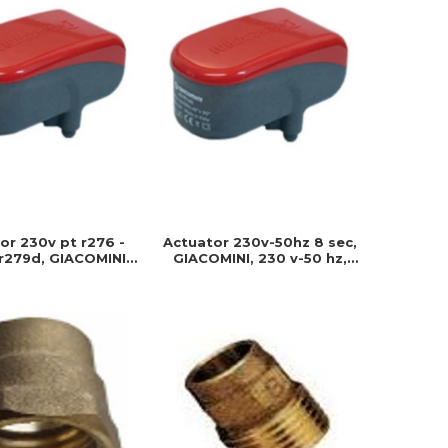
or 230v pt r276 -
Actuator 230v-50hz 8 sec,
 r279d, GIACOMINI,
GIACOMINI, 230 v-50 hz,
v-50 hz, Produs
Produs rezistent si usor de
t si usor de montat
montat, Ideal pentru
instalatii durabile