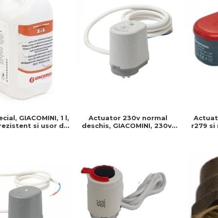
ecial, GIACOMINI, 1 l,
Actuator 230v normal
Actuat
ezistent si usor de
deschis, GIACOMINI, 230v,
r279 si
at, Ideal pentru
Servomotor, Normal
230 
talatii durabile
deschis, Cablu 1 ml,
rezisten
Prindere clip clap