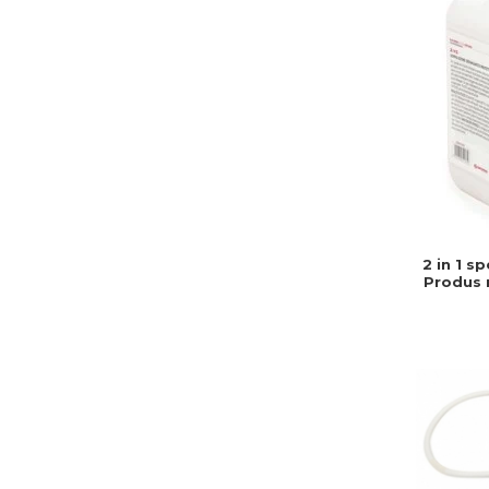
2 in 1 sp
Produs r
mont
ins