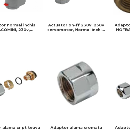
or normal inchis,
Actuator on-ff 230v, 230v
Adaptor
ACOMINI, 230v,
servomotor, Normal inchis,
HOFBAU
tor, Normal inchis,
Cablu 1 ml, Prindere filet, Ip
rezi
1 ml, Prindere clip
40, Timp on/off- 3 min
monta
clap
inst
 alama cr pt teava
Adapto
Adaptor alama cromata