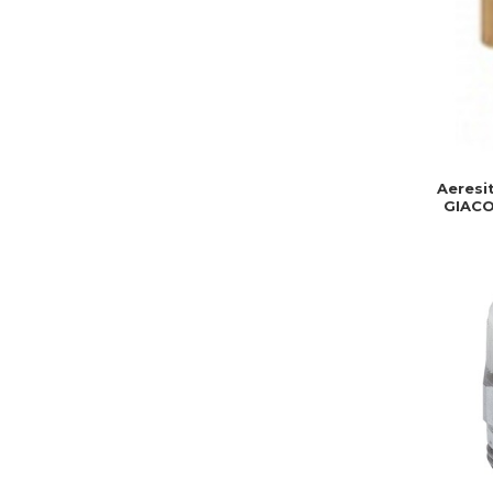
Aeresit
GIACOM
rezi
mont
ins