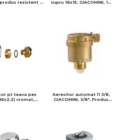
 produs rezistent si
cupru 16x15, GIACOMINI, 15,
de montat, Ideal
Conector teava cupru
instalatii durabile
or pt teava pex
Aeresitor automat l1 3/8,
(16x2,2) cromat,
GIACOMINI, 3/8", Produs
INI, 1/2"-16-2,2,
rezistent si usor de
ezistent si usor de
montat, Ideal pentru
montat
instalatii durabile