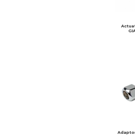
Actuat
GI
Servomo
Cablu 
Adaptor