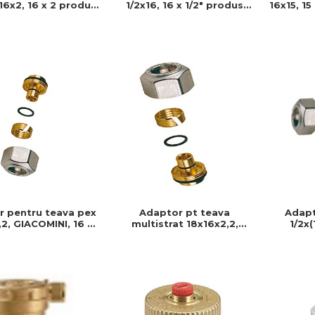
16x2, 16 x 2 produs
16x15, 15
1/2x16, 16 x 1/2" produs
stent si usor de
usor 
rezistent si usor de
at, Ideal pentru
pentru 
montat, Ideal pentru
talatii durabile
instalatii durabile
r pentru teava pex
Adapt
Adaptor pt teava
2, GIACOMINI, 16 xx
1/2x
multistrat 18x16x2,2,
onector teava pex
GIACOM
GIACOMINI, 18x16x2,2,
Produs r
Racord pt teava, Filet baza
18 ( b.18), T max : 110 c