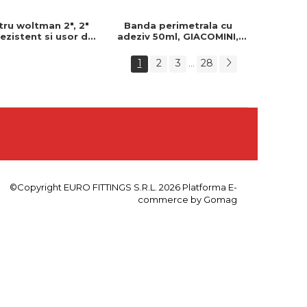
ru woltman 2", 2"
Banda perimetrala cu
ezistent si usor de
adeziv 50ml, GIACOMINI,
t, Ideal pentru
150mm, Banda perimetrala
alatii durabile
, Cu adeziv
1
2
3
28
...
©Copyright EURO FITTINGS S.R.L. 2026
Platforma E-
commerce by Gomag