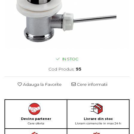
IN STOC
Cod Produs:
95
Adauga la Favorite
Cere informatii
Devino partener
Livrare din stoc
Cere oferta
Livram comenzile in max 24 h