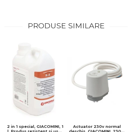
PRODUSE SIMILARE
2 in 1 special, GIACOMINI, 1
Actuator 230v normal
l, Produs rezistent si usor
deschis, GIACOMINI, 230v,