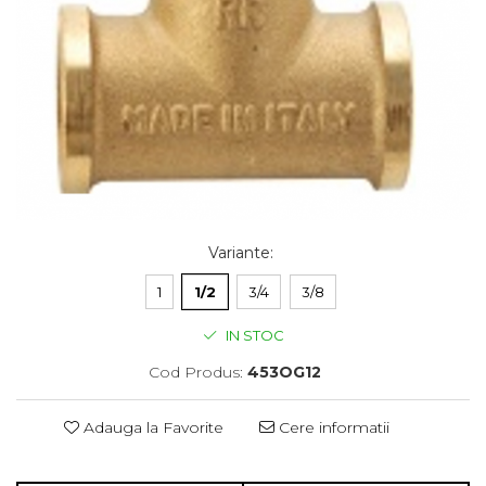
Variante
:
1
1/2
3/4
3/8
IN STOC
Cod Produs:
453OG12
Adauga la Favorite
Cere informatii