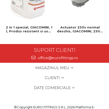
2 in 1 special, GIACOMINI, 1
Actuator 230v normal
l, Produs rezistent si usor
deschis, GIACOMINI, 230v,
de montat, Ideal pentru
Servomotor, Normal
instalatii durabile
deschis, Cablu 1 ml,
Prindere clip clap
SUPORT CLIENTI
office@eurofittings.ro
MAGAZINUL MEU
CLIENTI
DATE COMERCIALE
©Copyright EURO FITTINGS S.R.L. 2026
Platforma E-