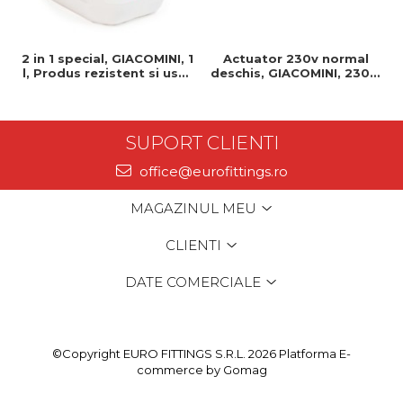
2 in 1 special, GIACOMINI, 1
Actuator 230v normal
l, Produs rezistent si usor
deschis, GIACOMINI, 230v,
de montat, Ideal pentru
Servomotor, Normal
instalatii durabile
deschis, Cablu 1 ml,
Prindere clip clap
SUPORT CLIENTI
office@eurofittings.ro
MAGAZINUL MEU
CLIENTI
DATE COMERCIALE
©Copyright EURO FITTINGS S.R.L. 2026
Platforma E-
commerce by Gomag