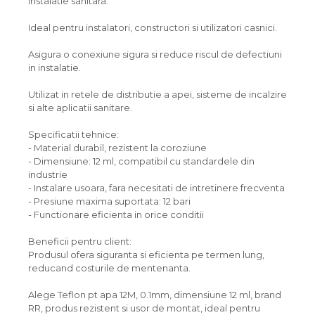
instalatie sanitara.
Ideal pentru instalatori, constructori si utilizatori casnici.
Asigura o conexiune sigura si reduce riscul de defectiuni
in instalatie.
Utilizat in retele de distributie a apei, sisteme de incalzire
si alte aplicatii sanitare.
Specificatii tehnice:
- Material durabil, rezistent la coroziune
- Dimensiune: 12 ml, compatibil cu standardele din
industrie
- Instalare usoara, fara necesitati de intretinere frecventa
- Presiune maxima suportata: 12 bari
- Functionare eficienta in orice conditii
Beneficii pentru client:
Produsul ofera siguranta si eficienta pe termen lung,
reducand costurile de mentenanta.
Alege Teflon pt apa 12M, 0.1mm, dimensiune 12 ml, brand
RR, produs rezistent si usor de montat, ideal pentru