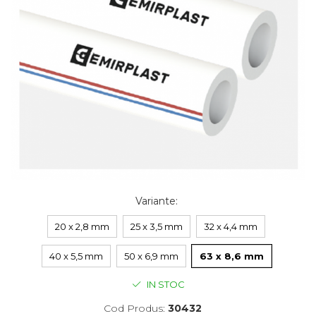
Variante
:
20 x 2,8 mm
25 x 3,5 mm
32 x 4,4 mm
40 x 5,5 mm
50 x 6,9 mm
63 x 8,6 mm
IN STOC
Cod Produs:
30432