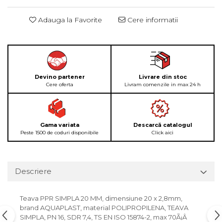
Adauga la Favorite
Cere informatii
Devino partener
Livrare din stoc
Cere oferta
Livram comenzile in max 24 h
Gama variata
Descarcă catalogul
Peste 1500 de coduri disponibile
Click aici
Descriere
Teava PPR SIMPLA 20 MM, dimensiune 20 x 2,8mm,
brand AQUAPLAST, material POLIPROPILENA, TEAVA
SIMPLA, PN 16, SDR 7,4, TS EN ISO 15874-2, max 70Ã¡Â