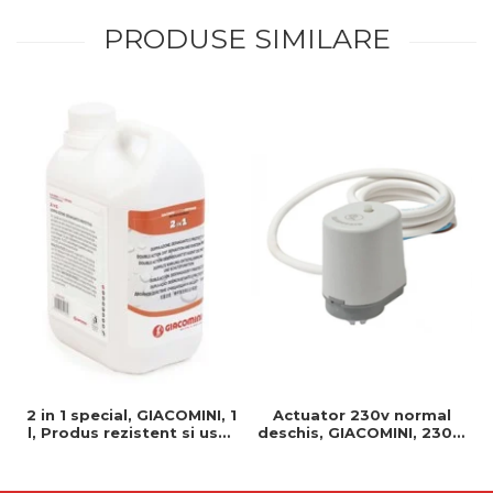
PRODUSE SIMILARE
2 in 1 special, GIACOMINI, 1
Actuator 230v normal
l, Produs rezistent si usor
deschis, GIACOMINI, 230v,
de montat, Ideal pentru
Servomotor, Normal
instalatii durabile
deschis, Cablu 1 ml,
Prindere clip clap