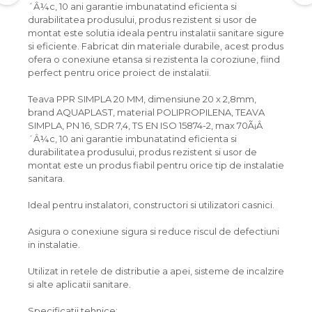
´Â¼c, 10 ani garantie imbunatatind eficienta si
durabilitatea produsului, produs rezistent si usor de
montat este solutia ideala pentru instalatii sanitare sigure
si eficiente. Fabricat din materiale durabile, acest produs
ofera o conexiune etansa si rezistenta la coroziune, fiind
perfect pentru orice proiect de instalatii.
Teava PPR SIMPLA 20 MM, dimensiune 20 x 2,8mm,
brand AQUAPLAST, material POLIPROPILENA, TEAVA
SIMPLA, PN 16, SDR 7,4, TS EN ISO 15874-2, max 70Ã¡Â
´Â¼c, 10 ani garantie imbunatatind eficienta si
durabilitatea produsului, produs rezistent si usor de
montat este un produs fiabil pentru orice tip de instalatie
sanitara.
Ideal pentru instalatori, constructori si utilizatori casnici.
Asigura o conexiune sigura si reduce riscul de defectiuni
in instalatie.
Utilizat in retele de distributie a apei, sisteme de incalzire
si alte aplicatii sanitare.
Specificatii tehnice: