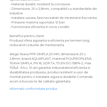
- Material durabil, rezistent la coroziune
- Dimensiune: 20 x 2,8mm, compatibil cu standardele din
industrie
- Instalare usoara, fara necesitati de intretinere frecventa
- Presiune maxima suportata: 12 bari
- Functionare eficienta in orice conditii
Beneficii pentru client:
Produsul ofera siguranta si eficienta pe termen lung,
reducand costurile de mentenanta.
Alege Teava PPR SIMPLA 20 MM, dimensiune 20 x
2,8mm, brand AQUAPLAST, material POLIPROPILENA,
TEAVA SIMPLA, PN 16, SDR 7,4, TS EN ISO 15874-2, max
70Ã¡Â´Â¼c, 10 ani garantie imbunatatind eficienta si
durabilitatea produsului, produs rezistent si usor de
montat pentru o instalatie sigura si durabila! Comanda
acum si bucura-te de calitate garantata.
Informatii conformitate produs