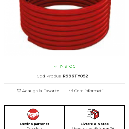
IN STOC
Cod Produs:
R996TY052
Adauga la Favorite
Cere informatii
Devino partener
Livrare din stoc
Cere oferta
Livram comenzile in max 24 h