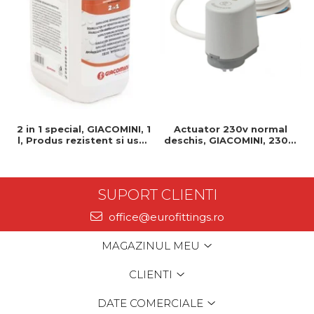
2 in 1 special, GIACOMINI, 1
Actuator 230v normal
l, Produs rezistent si usor
deschis, GIACOMINI, 230v,
de montat, Ideal pentru
Servomotor, Normal
instalatii durabile
deschis, Cablu 1 ml,
Prindere clip clap
SUPORT CLIENTI
office@eurofittings.ro
MAGAZINUL MEU
CLIENTI
DATE COMERCIALE