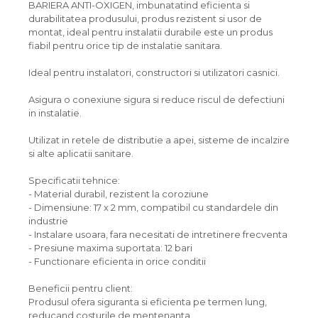
BARIERA ANTI-OXIGEN, imbunatatind eficienta si
durabilitatea produsului, produs rezistent si usor de
montat, ideal pentru instalatii durabile este un produs
fiabil pentru orice tip de instalatie sanitara.
Ideal pentru instalatori, constructori si utilizatori casnici.
Asigura o conexiune sigura si reduce riscul de defectiuni
in instalatie.
Utilizat in retele de distributie a apei, sisteme de incalzire
si alte aplicatii sanitare.
Specificatii tehnice:
- Material durabil, rezistent la coroziune
- Dimensiune: 17 x 2 mm, compatibil cu standardele din
industrie
- Instalare usoara, fara necesitati de intretinere frecventa
- Presiune maxima suportata: 12 bari
- Functionare eficienta in orice conditii
Beneficii pentru client:
Produsul ofera siguranta si eficienta pe termen lung,
reducand costurile de mentenanta.