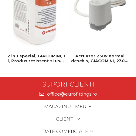
2 in 1 special, GIACOMINI, 1
Actuator 230v normal
l, Produs rezistent si usor
deschis, GIACOMINI, 230v,
de montat, Ideal pentru
Servomotor, Normal
instalatii durabile
deschis, Cablu 1 ml,
Prindere clip clap
SUPORT CLIENTI
office@eurofittings.ro
MAGAZINUL MEU
CLIENTI
DATE COMERCIALE