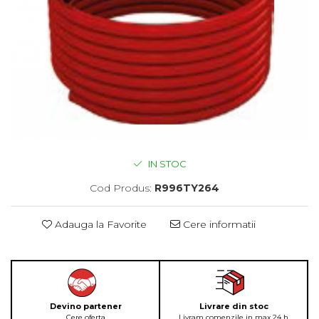
IN STOC
Cod Produs:
R996TY264
Adauga la Favorite
Cere informatii
Devino partener
Livrare din stoc
Cere oferta
Livram comenzile in max 24 h