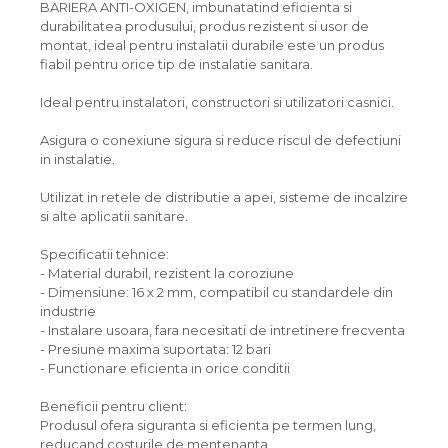
BARIERA ANTI-OXIGEN, imbunatatind eficienta si
durabilitatea produsului, produs rezistent si usor de
montat, ideal pentru instalatii durabile este un produs
fiabil pentru orice tip de instalatie sanitara.
Ideal pentru instalatori, constructori si utilizatori casnici.
Asigura o conexiune sigura si reduce riscul de defectiuni
in instalatie.
Utilizat in retele de distributie a apei, sisteme de incalzire
si alte aplicatii sanitare.
Specificatii tehnice:
- Material durabil, rezistent la coroziune
- Dimensiune: 16 x 2 mm, compatibil cu standardele din
industrie
- Instalare usoara, fara necesitati de intretinere frecventa
- Presiune maxima suportata: 12 bari
- Functionare eficienta in orice conditii
Beneficii pentru client:
Produsul ofera siguranta si eficienta pe termen lung,
reducand costurile de mentenanta.