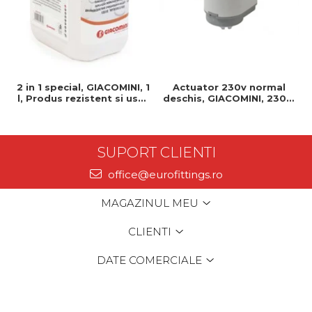
2 in 1 special, GIACOMINI, 1
Actuator 230v normal
l, Produs rezistent si usor
deschis, GIACOMINI, 230v,
de montat, Ideal pentru
Servomotor, Normal
instalatii durabile
deschis, Cablu 1 ml,
Prindere clip clap
SUPORT CLIENTI
office@eurofittings.ro
MAGAZINUL MEU
CLIENTI
DATE COMERCIALE