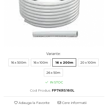
Variante
:
16 x 500m
16 x 100m
16 x 200m
20 x 100m
26 x 50m
IN STOC
Cod Produs:
FP7KRS160L
Adauga la Favorite
Cere informatii