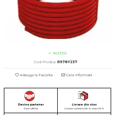
IN STOC
Cod Produs:
R978Y237
Adauga la Favorite
Cere informatii
Devino partener
Livrare din stoc
Cere oferta
Livram comenzile in max 24 h