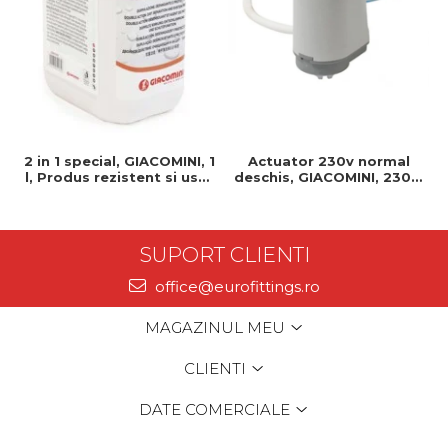
2 in 1 special, GIACOMINI, 1
Actuator 230v normal
l, Produs rezistent si usor
deschis, GIACOMINI, 230v,
de montat, Ideal pentru
Servomotor, Normal
instalatii durabile
deschis, Cablu 1 ml,
Prindere clip clap
SUPORT CLIENTI
office@eurofittings.ro
MAGAZINUL MEU
CLIENTI
DATE COMERCIALE