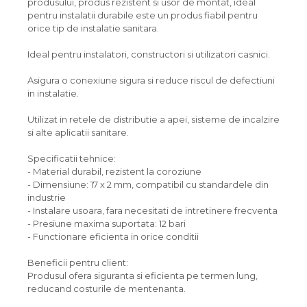
produsului, produs rezistent si usor de montat, ideal
pentru instalatii durabile este un produs fiabil pentru
orice tip de instalatie sanitara.
Ideal pentru instalatori, constructori si utilizatori casnici.
Asigura o conexiune sigura si reduce riscul de defectiuni
in instalatie.
Utilizat in retele de distributie a apei, sisteme de incalzire
si alte aplicatii sanitare.
Specificatii tehnice:
- Material durabil, rezistent la coroziune
- Dimensiune: 17 x 2 mm, compatibil cu standardele din
industrie
- Instalare usoara, fara necesitati de intretinere frecventa
- Presiune maxima suportata: 12 bari
- Functionare eficienta in orice conditii
Beneficii pentru client:
Produsul ofera siguranta si eficienta pe termen lung,
reducand costurile de mentenanta.