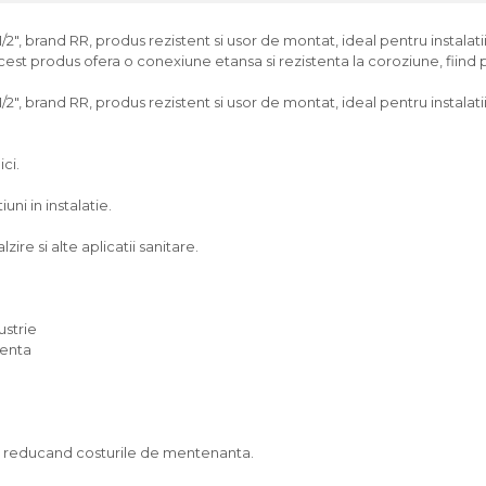
1/2", brand RR, produs rezistent si usor de montat, ideal pentru instalatii
acest produs ofera o conexiune etansa si rezistenta la coroziune, fiind p
1/2", brand RR, produs rezistent si usor de montat, ideal pentru instalati
ici.
ni in instalatie.
zire si alte aplicatii sanitare.
ustrie
venta
g, reducand costurile de mentenanta.