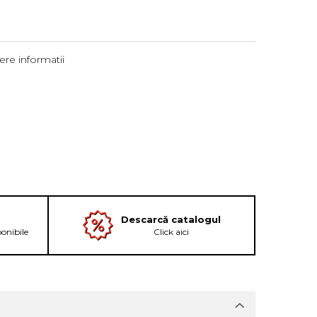
re informatii
Descarcă catalogul
ponibile
Click aici