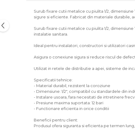
Surub fixare cutii metalice cu piulita 1/2, dimensiune 
sigure si eficiente. Fabricat din materiale durabile, 
Surub fixare cutii metalice cu piulita 1/2, dimensiune 
instalatie sanitara.
Ideal pentru instalatori, constructori si utilizatori casn
Asigura o conexiune sigura si reduce riscul de defectiu
Utilizat in retele de distributie a apei, sisteme de incal
Specificatii tehnice:
- Material durabil, rezistent la coroziune
- Dimensiune: 1/2", compatibil cu standardele din ind
- Instalare usoara, fara necesitati de intretinere frec
- Presiune maxima suportata: 12 bari
- Functionare eficienta in orice conditii
Beneficii pentru client:
Produsul ofera siguranta si eficienta pe termen lun