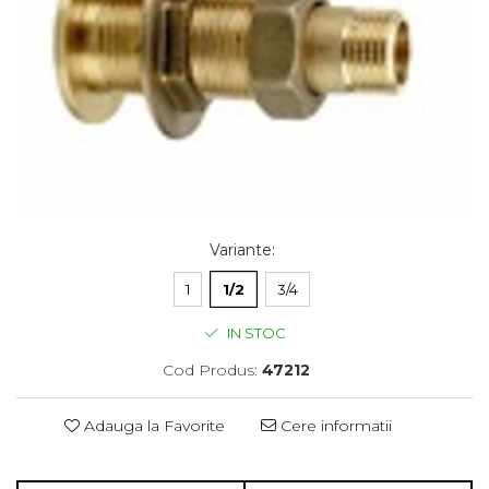
Variante
:
1
1/2
3/4
IN STOC
Cod Produs:
47212
Adauga la Favorite
Cere informatii