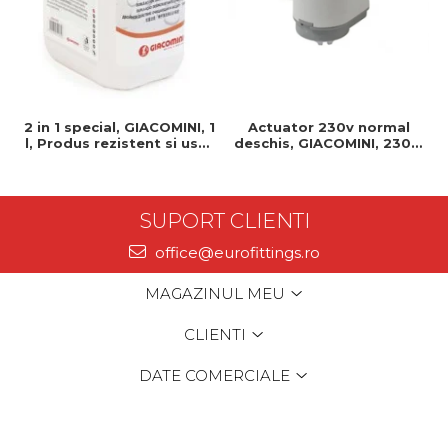
2 in 1 special, GIACOMINI, 1
Actuator 230v normal
l, Produs rezistent si usor
deschis, GIACOMINI, 230v,
de montat, Ideal pentru
Servomotor, Normal
instalatii durabile
deschis, Cablu 1 ml,
Prindere clip clap
SUPORT CLIENTI
office@eurofittings.ro
MAGAZINUL MEU
CLIENTI
DATE COMERCIALE