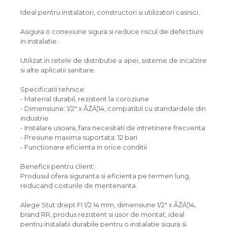
Ideal pentru instalatori, constructori si utilizatori casnici.
Asigura o conexiune sigura si reduce riscul de defectiuni
in instalatie.
Utilizat in retele de distributie a apei, sisteme de incalzire
si alte aplicatii sanitare.
Specificatii tehnice:
- Material durabil, rezistent la coroziune
- Dimensiune: 1/2" x ÃŽÂ¦14, compatibil cu standardele din
industrie
- Instalare usoara, fara necesitati de intretinere frecventa
- Presiune maxima suportata: 12 bari
- Functionare eficienta in orice conditii
Beneficii pentru client:
Produsul ofera siguranta si eficienta pe termen lung,
reducand costurile de mentenanta.
Alege Stut drept FI 1/2 14 mm, dimensiune 1/2" x ÃŽÂ¦14,
brand RR, produs rezistent si usor de montat, ideal
pentru instalatii durabile pentru o instalatie sigura si