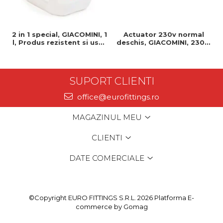
2 in 1 special, GIACOMINI, 1
Actuator 230v normal
l, Produs rezistent si usor
deschis, GIACOMINI, 230v,
de montat, Ideal pentru
Servomotor, Normal
instalatii durabile
deschis, Cablu 1 ml,
Prindere clip clap
SUPORT CLIENTI
office@eurofittings.ro
MAGAZINUL MEU
CLIENTI
DATE COMERCIALE
©Copyright EURO FITTINGS S.R.L. 2026
Platforma E-
commerce by Gomag