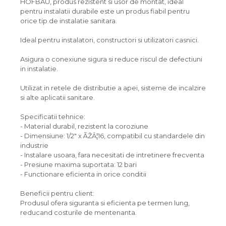
HOFBAU, produs rezistent si usor de montat, ideal
pentru instalatii durabile este un produs fiabil pentru
orice tip de instalatie sanitara.
Ideal pentru instalatori, constructori si utilizatori casnici.
Asigura o conexiune sigura si reduce riscul de defectiuni
in instalatie.
Utilizat in retele de distributie a apei, sisteme de incalzire
si alte aplicatii sanitare.
Specificatii tehnice:
- Material durabil, rezistent la coroziune
- Dimensiune: 1/2" x ÃŽÂ¦16, compatibil cu standardele din
industrie
- Instalare usoara, fara necesitati de intretinere frecventa
- Presiune maxima suportata: 12 bari
- Functionare eficienta in orice conditii
Beneficii pentru client:
Produsul ofera siguranta si eficienta pe termen lung,
reducand costurile de mentenanta.