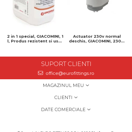
2 in 1 special, GIACOMINI, 1
Actuator 230v normal
l, Produs rezistent si usor
deschis, GIACOMINI, 230v,
de montat, Ideal pentru
Servomotor, Normal
instalatii durabile
deschis, Cablu 1 ml,
Prindere clip clap
SUPORT CLIENTI
office@eurofittings.ro
MAGAZINUL MEU
CLIENTI
DATE COMERCIALE