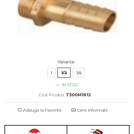
Variante
:
1
1/2
3/4
IN STOC
Cod Produs:
T300M1612
Adauga la Favorite
Cere informatii