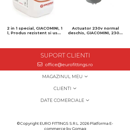
2 in 1 special, GIACOMINI, 1
Actuator 230v normal
l, Produs rezistent si usor
deschis, GIACOMINI, 230v,
de montat, Ideal pentru
Servomotor, Normal
instalatii durabile
deschis, Cablu 1 ml,
Prindere clip clap
SUPORT CLIENTI
office@eurofittings.ro
MAGAZINUL MEU
CLIENTI
DATE COMERCIALE
©Copyright EURO FITTINGS S.R.L. 2026
Platforma E-
commerce by Gomag