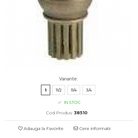
Variante
:
1
11/2
11/4
3/4
IN STOC
Cod Produs:
38510
Adauga la Favorite
Cere informatii