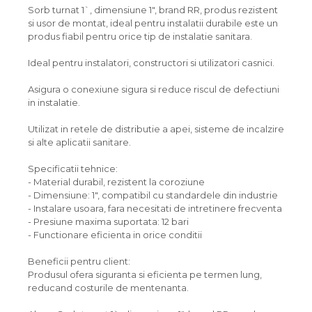
Sorb turnat 1`, dimensiune 1", brand RR, produs rezistent
si usor de montat, ideal pentru instalatii durabile este un
produs fiabil pentru orice tip de instalatie sanitara.
Ideal pentru instalatori, constructori si utilizatori casnici.
Asigura o conexiune sigura si reduce riscul de defectiuni
in instalatie.
Utilizat in retele de distributie a apei, sisteme de incalzire
si alte aplicatii sanitare.
Specificatii tehnice:
- Material durabil, rezistent la coroziune
- Dimensiune: 1", compatibil cu standardele din industrie
- Instalare usoara, fara necesitati de intretinere frecventa
- Presiune maxima suportata: 12 bari
- Functionare eficienta in orice conditii
Beneficii pentru client:
Produsul ofera siguranta si eficienta pe termen lung,
reducand costurile de mentenanta.