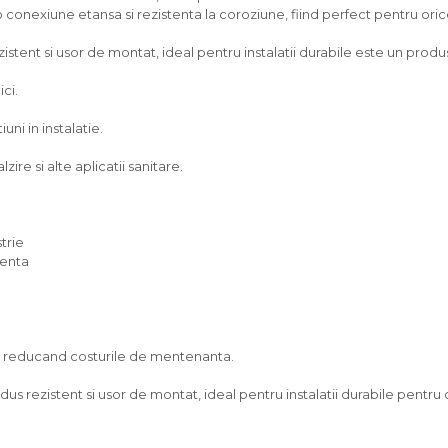
 conexiune etansa si rezistenta la coroziune, fiind perfect pentru orice
istent si usor de montat, ideal pentru instalatii durabile este un produs 
ici.
ni in instalatie.
zire si alte aplicatii sanitare.
trie
venta
g, reducand costurile de mentenanta.
dus rezistent si usor de montat, ideal pentru instalatii durabile pentru