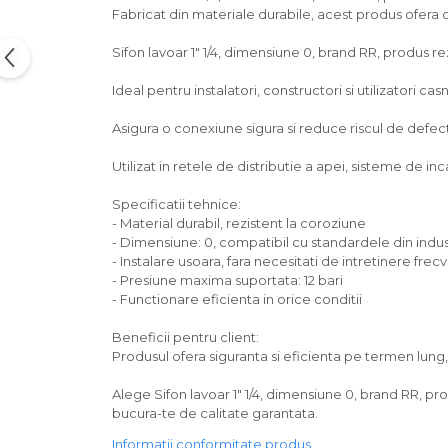
Fabricat din materiale durabile, acest produs ofera o
Sifon lavoar 1" 1/4, dimensiune 0, brand RR, produs rez
Ideal pentru instalatori, constructori si utilizatori casn
Asigura o conexiune sigura si reduce riscul de defectiu
Utilizat in retele de distributie a apei, sisteme de incal
Specificatii tehnice:
- Material durabil, rezistent la coroziune
- Dimensiune: 0, compatibil cu standardele din indus
- Instalare usoara, fara necesitati de intretinere frec
- Presiune maxima suportata: 12 bari
- Functionare eficienta in orice conditii
Beneficii pentru client:
Produsul ofera siguranta si eficienta pe termen lun
Alege Sifon lavoar 1" 1/4, dimensiune 0, brand RR, pro
bucura-te de calitate garantata.
Informatii conformitate produs