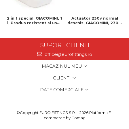
2 in 1 special, GIACOMINI, 1
Actuator 230v normal
l, Produs rezistent si usor
deschis, GIACOMINI, 230v,
de montat, Ideal pentru
Servomotor, Normal
instalatii durabile
deschis, Cablu 1 ml,
Prindere clip clap
SUPORT CLIENTI
office@eurofittings.ro
MAGAZINUL MEU
CLIENTI
DATE COMERCIALE
©Copyright EURO FITTINGS S.R.L. 2026
Platforma E-
commerce by Gomag