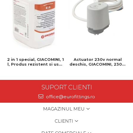
2 in 1 special, GIACOMINI, 1
Actuator 230v normal
l, Produs rezistent si usor
deschis, GIACOMINI, 230v,
de montat, Ideal pentru
Servomotor, Normal
instalatii durabile
deschis, Cablu 1 ml,
Prindere clip clap
SUPORT CLIENTI
office@eurofittings.ro
MAGAZINUL MEU
CLIENTI