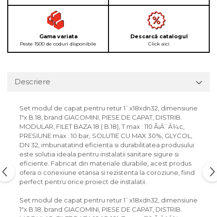
Gama variata
Descarcă catalogul
Peste 1500 de coduri disponibile
Click aici
Descriere
Set modul de capat pentru retur 1`x18xdn32, dimensiune
1"x B.18, brand GIACOMINI, PIESE DE CAPAT, DISTRIB.
MODULAR, FILET BAZA 18 ( B.18), T max : 110 Ã¡Â´Â¼c,
PRESIUNE max : 10 bar, SOLUTIE CU MAX 30%, GLYCOL,
DN 32, imbunatatind eficienta si durabilitatea produsului
este solutia ideala pentru instalatii sanitare sigure si
eficiente. Fabricat din materiale durabile, acest produs
ofera o conexiune etansa si rezistenta la coroziune, fiind
perfect pentru orice proiect de instalatii.
Set modul de capat pentru retur 1`x18xdn32, dimensiune
1"x B.18, brand GIACOMINI, PIESE DE CAPAT, DISTRIB.