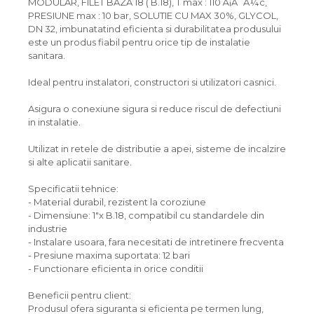
MODULAR, FILET BAZA 18 ( B.18), T max : 110 Ã¡Â´Â¼c,
PRESIUNE max : 10 bar, SOLUTIE CU MAX 30%, GLYCOL,
DN 32, imbunatatind eficienta si durabilitatea produsului
este un produs fiabil pentru orice tip de instalatie
sanitara.
Ideal pentru instalatori, constructori si utilizatori casnici.
Asigura o conexiune sigura si reduce riscul de defectiuni
in instalatie.
Utilizat in retele de distributie a apei, sisteme de incalzire
si alte aplicatii sanitare.
Specificatii tehnice:
- Material durabil, rezistent la coroziune
- Dimensiune: 1"x B.18, compatibil cu standardele din
industrie
- Instalare usoara, fara necesitati de intretinere frecventa
- Presiune maxima suportata: 12 bari
- Functionare eficienta in orice conditii
Beneficii pentru client:
Produsul ofera siguranta si eficienta pe termen lung,