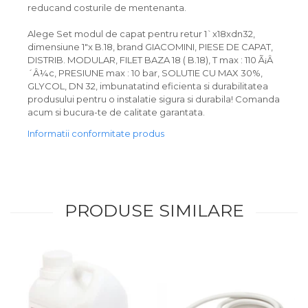
reducand costurile de mentenanta.
Alege Set modul de capat pentru retur 1`x18xdn32,
dimensiune 1"x B.18, brand GIACOMINI, PIESE DE CAPAT,
DISTRIB. MODULAR, FILET BAZA 18 ( B.18), T max : 110 Ã¡Â
´Â¼c, PRESIUNE max : 10 bar, SOLUTIE CU MAX 30%,
GLYCOL, DN 32, imbunatatind eficienta si durabilitatea
produsului pentru o instalatie sigura si durabila! Comanda
acum si bucura-te de calitate garantata.
Informatii conformitate produs
PRODUSE SIMILARE