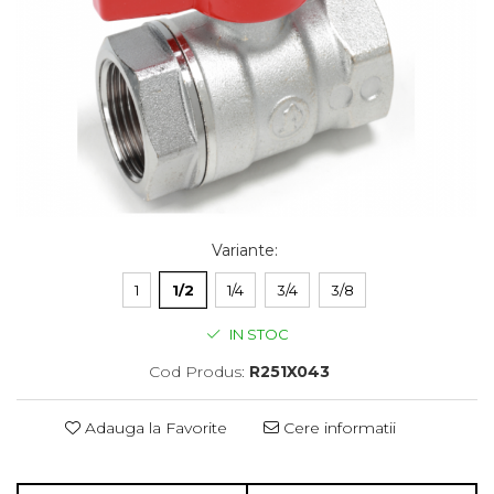
Variante
:
1
1/2
1/4
3/4
3/8
IN STOC
Cod Produs:
R251X043
Adauga la Favorite
Cere informatii