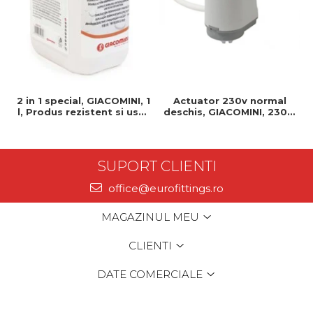
2 in 1 special, GIACOMINI, 1
Actuator 230v normal
l, Produs rezistent si usor
deschis, GIACOMINI, 230v,
de montat, Ideal pentru
Servomotor, Normal
instalatii durabile
deschis, Cablu 1 ml,
Prindere clip clap
SUPORT CLIENTI
office@eurofittings.ro
MAGAZINUL MEU
CLIENTI
DATE COMERCIALE