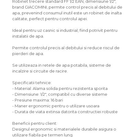
Robinet trecere standard FF 1/2 EAN, dimensiune 1/2",
brand GIACOMINI, permite control precis al debitului de
apa, prevenind consumul inutil este un robinet de inalta
calitate, perfect pentru controlul apei.
Ideal pentru uz casnic si industrial, fiind potrivit pentru
instalatii de apa.
Permite controlul precis al debitului si reduce riscul de
pierderi de apa.
Se utilizeaza in retele de apa potabila, sisteme de
incalzire si circuite de racire.
Specificatii tehnice:
- Material: Alama solida pentru rezistenta sporita
- Dimensiune: 1/2", compatibil cu diverse sisteme
- Presiune maxima: 16 bari
- Maner ergonomic pentru o utilizare usoara
- Durata de viata extinsa datorita constructiei robuste
Beneficii pentru client:
Designul ergonomic si materialele durabile asigura o
utilizare fiabila pe termen lung.