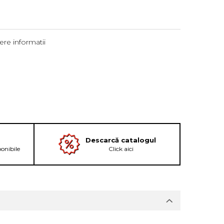
re informatii
Descarcă catalogul
ponibile
Click aici