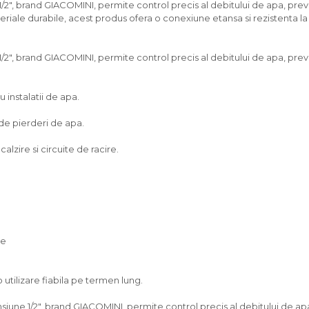
2", brand GIACOMINI, permite control precis al debitului de apa, preve
materiale durabile, acest produs ofera o conexiune etansa si rezistenta 
2", brand GIACOMINI, permite control precis al debitului de apa, preve
u instalatii de apa.
 de pierderi de apa.
alzire si circuite de racire.
te
utilizare fiabila pe termen lung.
une 1/2", brand GIACOMINI, permite control precis al debitului de apa,