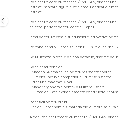
Robinet trecere cu maneta 1/2 MF EAN, dimensiune 1/
instalatii sanitare sigure si eficiente. Fabricat din 
instalatii.
Robinet trecere cu maneta 1/2 MF EAN, dimensiune 1/
calitate, perfect pentru controlul apei.
Ideal pentru uz casnic si industrial, fiind potrivit pentr
Permite controlul precis al debitului si reduce riscul
Se utilizeaza in retele de apa potabila, sisteme de inc
Specificatii tehnice:
- Material: Alama solida pentru rezistenta sporita
- Dimensiune: 1/2", compatibil cu diverse sisteme
- Presiune maxima: 16 bari
- Maner ergonomic pentru o utilizare usoara
- Durata de viata extinsa datorita constructiei robus
Beneficii pentru client:
Designul ergonomic si materialele durabile asigura o 
Alege Robinet trecere cu maneta 1/2 MF EAN, dimensi