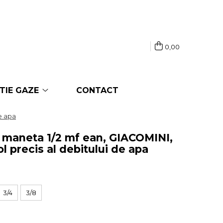
0,00
TIE GAZE
CONTACT
e apa
 maneta 1/2 mf ean, GIACOMINI,
ol precis al debitului de apa
3/4
3/8