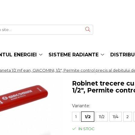
TUL ENERGIEI
SISTEME RADIANTE
DISTRIBU
eta 1/2 mf ean, GIACOMINI, 1/2", Permite control precis al debitului d
Robinet trecere cu
1/2", Permite contr
Variante
:
1
1/2
11/2
11/4
2
IN STOC