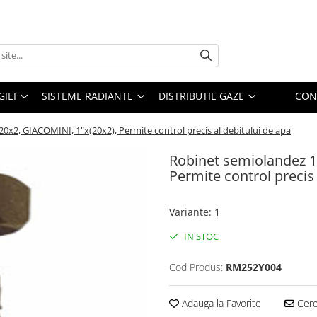
IEI
SISTEME RADIANTE
DISTRIBUTIE GAZE
CON
0x2, GIACOMINI, 1"x(20x2), Permite control precis al debitului de apa
Robinet semiolandez 1
Permite control precis 
Variante
:
1
IN STOC
Cod Produs:
RM252Y004
Adauga la Favorite
Cere 