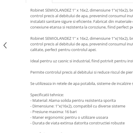
Robinet SEMIOLANDEZ 1" x 16x2, dimensiune 1"x(16x2), 
control precis al debitului de apa, prevenind consumul inut
instalatii sanitare sigure si eficiente. Fabricat din material
conexiune etansa si rezistenta la coroziune, fiind perfect pe
Robinet SEMIOLANDEZ 1" x 16x2, dimensiune 1"x(16x2), 
control precis al debitului de apa, prevenind consumul inut
calitate, perfect pentru controlul apei.
Ideal pentru uz casnic si industrial, fiind potrivit pentru ins
Permite controlul precis al debitului si reduce riscul de pie
Se utilizeaza in retele de apa potabila, sisteme de incalzire si
Specificatii tehnice:
- Material: Alama solida pentru rezistenta sporita
- Dimensiune: 1"x(16x2), compatibil cu diverse sisteme
- Presiune maxima: 16 bari
- Maner ergonomic pentru o utilizare usoara
- Durata de viata extinsa datorita constructiei robuste