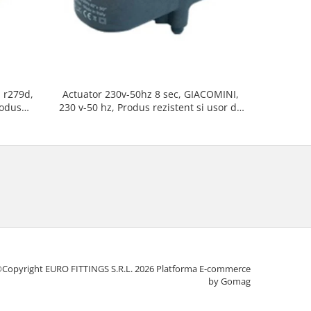
i r279d,
Actuator 230v-50hz 8 sec, GIACOMINI,
Actuator
rodus
230 v-50 hz, Produs rezistent si usor de
230v, Serv
tat
montat, Ideal pentru instalatii durabile
1 
Copyright EURO FITTINGS S.R.L. 2026
Platforma E-commerce
by Gomag