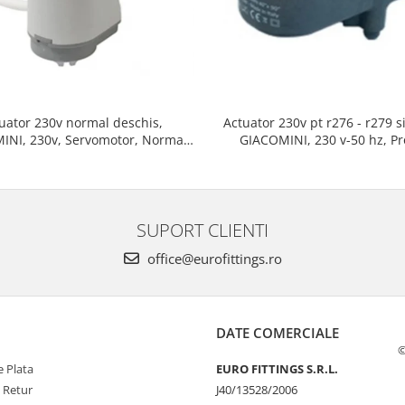
Actuator 230v pt r276 - r279 s
uator 230v normal deschis,
GIACOMINI, 230 v-50 hz, P
INI, 230v, Servomotor, Normal
rezistent si usor de mon
, Cablu 1 ml, Prindere clip clap
SUPORT CLIENTI
office@eurofittings.ro
DATE COMERCIALE
©
 Plata
EURO FITTINGS S.R.L.
e Retur
J40/13528/2006