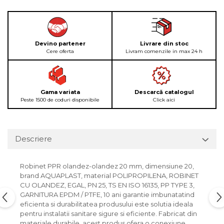
Devino partener
Livrare din stoc
Cere oferta
Livram comenzile in max 24 h
Gama variata
Descarcă catalogul
Peste 1500 de coduri disponibile
Click aici
Descriere
Robinet PPR olandez-olandez 20 mm, dimensiune 20,
brand AQUAPLAST, material POLIPROPILENA, ROBINET
CU OLANDEZ, EGAL, PN 25, TS EN ISO 16135, PP TYPE 3,
GARNITURA EPDM / PTFE, 10 ani garantie imbunatatind
eficienta si durabilitatea produsului este solutia ideala
pentru instalatii sanitare sigure si eficiente. Fabricat din
materiale durabile, acest produs ofera o conexiune