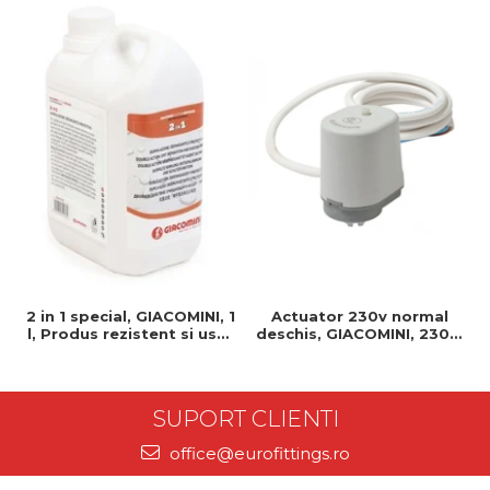
2 in 1 special, GIACOMINI, 1
Actuator 230v normal
l, Produs rezistent si usor
deschis, GIACOMINI, 230v,
de montat, Ideal pentru
Servomotor, Normal
instalatii durabile
deschis, Cablu 1 ml,
Prindere clip clap
SUPORT CLIENTI
office@eurofittings.ro