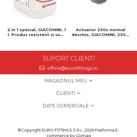
2 in 1 special, GIACOMINI, 1
Actuator 230v normal
l, Produs rezistent si usor
deschis, GIACOMINI, 230v,
de montat, Ideal pentru
Servomotor, Normal
instalatii durabile
deschis, Cablu 1 ml,
Prindere clip clap
SUPORT CLIENTI
office@eurofittings.ro
MAGAZINUL MEU
CLIENTI
DATE COMERCIALE
©Copyright EURO FITTINGS S.R.L. 2026
Platforma E-
commerce by Gomag