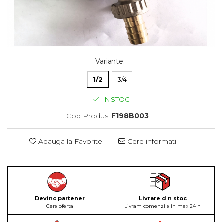
Variante
:
1/2
3/4
IN STOC
Cod Produs:
F198B003
Adauga la Favorite
Cere informatii
Devino partener
Livrare din stoc
Cere oferta
Livram comenzile in max 24 h