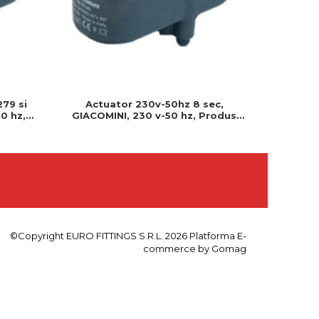
279 si
Actuator 230v-50hz 8 sec,
Actuator
0 hz,
GIACOMINI, 230 v-50 hz, Produs
230v, S
 montat
rezistent si usor de montat, Ideal
Cablu 
pentru instalatii durabile
©Copyright EURO FITTINGS S.R.L. 2026
Platforma E-
commerce by Gomag