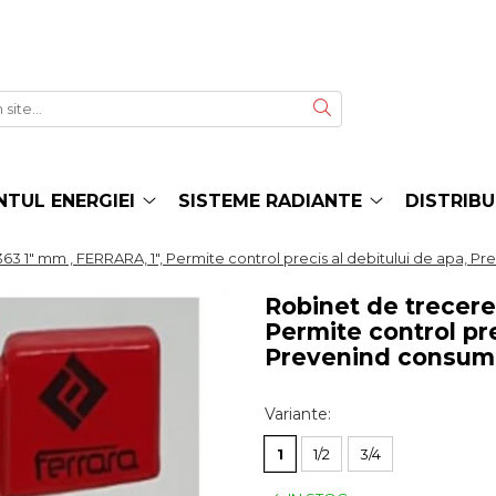
TUL ENERGIEI
SISTEME RADIANTE
DISTRIBU
3 1" mm , FERRARA, 1", Permite control precis al debitului de apa, Pr
Robinet de trecere
Permite control pre
Prevenind consumul
Variante
:
1
1/2
3/4