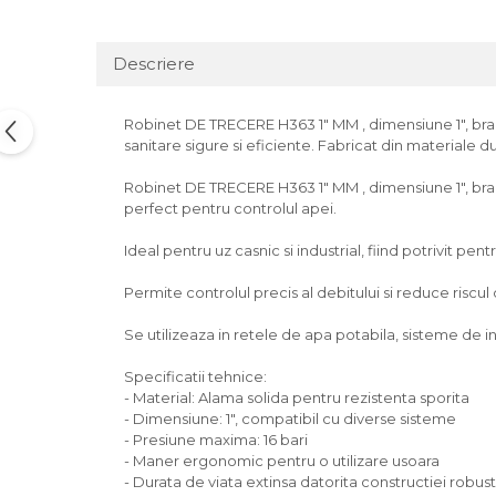
Descriere
Robinet DE TRECERE H363 1" MM , dimensiune 1", brand
sanitare sigure si eficiente. Fabricat din materiale d
Robinet DE TRECERE H363 1" MM , dimensiune 1", brand
perfect pentru controlul apei.
Ideal pentru uz casnic si industrial, fiind potrivit pentr
Permite controlul precis al debitului si reduce riscul
Se utilizeaza in retele de apa potabila, sisteme de inc
Specificatii tehnice:
- Material: Alama solida pentru rezistenta sporita
- Dimensiune: 1", compatibil cu diverse sisteme
- Presiune maxima: 16 bari
- Maner ergonomic pentru o utilizare usoara
- Durata de viata extinsa datorita constructiei robus