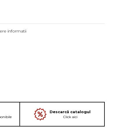
re informatii
Descarcă catalogul
ponibile
Click aici