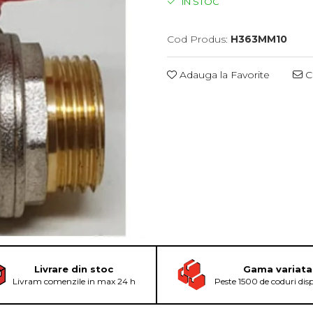
IN STOC
Cod Produs:
H363MM10
Adauga la Favorite
Ce
Livrare din stoc
Gama variata
Livram comenzile in max 24 h
Peste 1500 de coduri dis