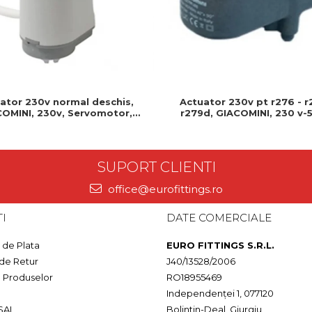
Actuator 230v pt r276 - r
ator 230v normal deschis,
r279d, GIACOMINI, 230 v-5
OMINI, 230v, Servomotor,
Produs rezistent si usor de
deschis, Cablu 1 ml, Prindere
clip clap
SUPORT CLIENTI
office@eurofittings.ro
I
DATE COMERCIALE
de Plata
EURO FITTINGS S.R.L.
 de Retur
J40/13528/2006
a Produselor
RO18955469
Independenței 1, 077120
SAL
Bolintin-Deal, Giurgiu