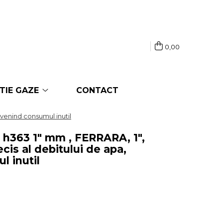
0,00
TIE GAZE
CONTACT
evenind consumul inutil
 h363 1" mm , FERRARA, 1",
cis al debitului de apa,
 inutil