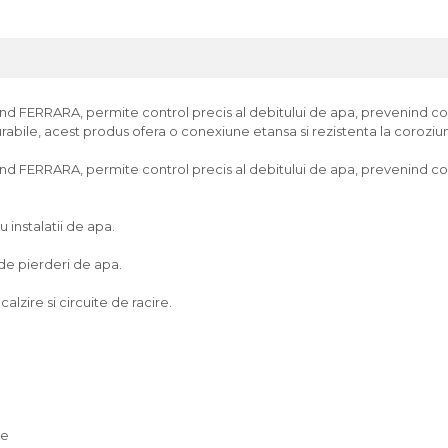
 FERRARA, permite control precis al debitului de apa, prevenind consum
urabile, acest produs ofera o conexiune etansa si rezistenta la coroziune
 FERRARA, permite control precis al debitului de apa, prevenind consu
u instalatii de apa.
 de pierderi de apa.
alzire si circuite de racire.
te