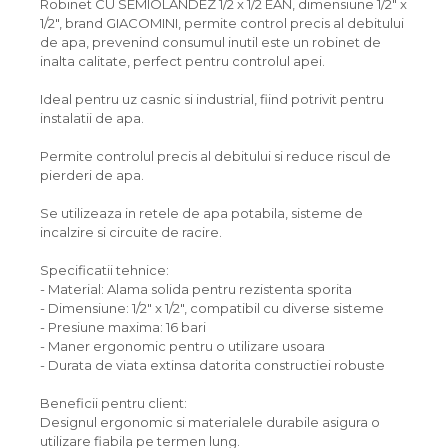
Robinet CU SEMIOLANDEZ 1/2 x 1/2 EAN, dimensiune 1/2" x
1/2", brand GIACOMINI, permite control precis al debitului
de apa, prevenind consumul inutil este un robinet de
inalta calitate, perfect pentru controlul apei.
Ideal pentru uz casnic si industrial, fiind potrivit pentru
instalatii de apa.
Permite controlul precis al debitului si reduce riscul de
pierderi de apa.
Se utilizeaza in retele de apa potabila, sisteme de
incalzire si circuite de racire.
Specificatii tehnice:
- Material: Alama solida pentru rezistenta sporita
- Dimensiune: 1/2" x 1/2", compatibil cu diverse sisteme
- Presiune maxima: 16 bari
- Maner ergonomic pentru o utilizare usoara
- Durata de viata extinsa datorita constructiei robuste
Beneficii pentru client:
Designul ergonomic si materialele durabile asigura o
utilizare fiabila pe termen lung.