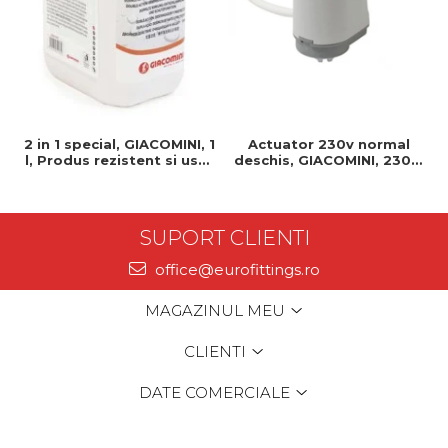
2 in 1 special, GIACOMINI, 1
Actuator 230v normal
l, Produs rezistent si usor
deschis, GIACOMINI, 230v,
de montat, Ideal pentru
Servomotor, Normal
instalatii durabile
deschis, Cablu 1 ml,
Prindere clip clap
SUPORT CLIENTI
office@eurofittings.ro
MAGAZINUL MEU
CLIENTI
DATE COMERCIALE