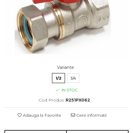
Variante
:
1/2
3/4
IN STOC
Cod Produs:
R251PX062
Adauga la Favorite
Cere informatii