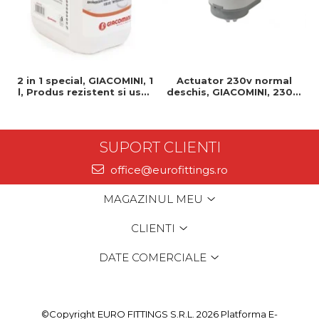
2 in 1 special, GIACOMINI, 1
Actuator 230v normal
l, Produs rezistent si usor
deschis, GIACOMINI, 230v,
de montat, Ideal pentru
Servomotor, Normal
instalatii durabile
deschis, Cablu 1 ml,
Prindere clip clap
SUPORT CLIENTI
office@eurofittings.ro
MAGAZINUL MEU
CLIENTI
DATE COMERCIALE
©Copyright EURO FITTINGS S.R.L. 2026
Platforma E-