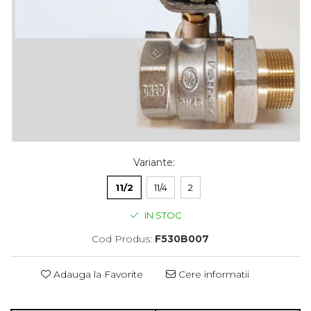
Variante
:
11/2
11/4
2
IN STOC
Cod Produs:
F530B007
Adauga la Favorite
Cere informatii