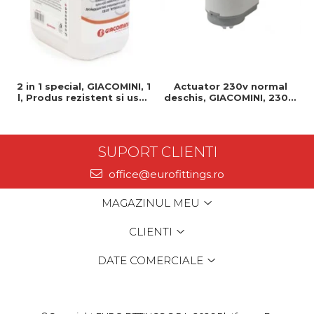
2 in 1 special, GIACOMINI, 1
Actuator 230v normal
l, Produs rezistent si usor
deschis, GIACOMINI, 230v,
de montat, Ideal pentru
Servomotor, Normal
instalatii durabile
deschis, Cablu 1 ml,
Prindere clip clap
SUPORT CLIENTI
office@eurofittings.ro
MAGAZINUL MEU
CLIENTI
DATE COMERCIALE