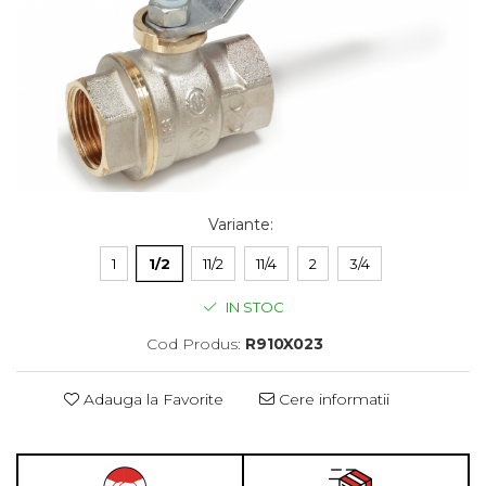
Variante
:
1
1/2
11/2
11/4
2
3/4
IN STOC
Cod Produs:
R910X023
Adauga la Favorite
Cere informatii