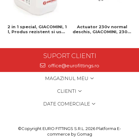
2 in 1 special, GIACOMINI, 1
Actuator 230v normal
l, Produs rezistent si usor
deschis, GIACOMINI, 230v,
de montat, Ideal pentru
Servomotor, Normal
instalatii durabile
deschis, Cablu 1 ml,
Prindere clip clap
SUPORT CLIENTI
office@eurofittings.ro
MAGAZINUL MEU
CLIENTI
DATE COMERCIALE
©Copyright EURO FITTINGS S.R.L. 2026
Platforma E-
commerce by Gomag