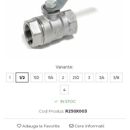
Variante
:
1
1/2
11/2
11/4
2
21/2
3
3/4
3/8
4
IN STOC
Cod Produs:
R250X003
Adauga la Favorite
Cere informatii