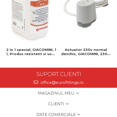
2 in 1 special, GIACOMINI, 1
Actuator 230v normal
l, Produs rezistent si usor
deschis, GIACOMINI, 230v,
de montat, Ideal pentru
Servomotor, Normal
instalatii durabile
deschis, Cablu 1 ml,
Prindere clip clap
SUPORT CLIENTI
office@eurofittings.ro
MAGAZINUL MEU
CLIENTI
DATE COMERCIALE